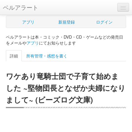
ベルアラート
ベルアラートとは
アプリ
新規登録
ログイン
ヘルプ
ベルアラートは本・コミック・DVD・CD・ゲームなどの発売日
新規登録
をメールや
アプリ
にてお知らせします
ログイン
詳細
所有管理・感想を書く
Myカレンダー
ワケあり竜騎士団で子育て始めま
購入管理
した ~堅物団長となぜか夫婦になり
Myシェルフ
まして~ (ビーズログ文庫)
プレミアム