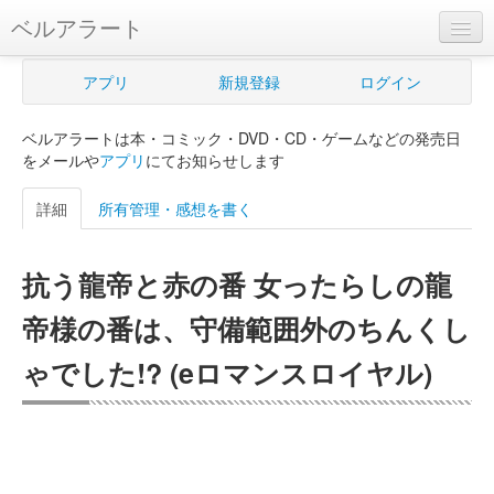
ベルアラート
ベルアラートとは
アプリ
新規登録
ログイン
ヘルプ
ベルアラートは本・コミック・DVD・CD・ゲームなどの発売日
新規登録
をメールや
アプリ
にてお知らせします
ログイン
詳細
所有管理・感想を書く
Myカレンダー
抗う龍帝と赤の番 女ったらしの龍
購入管理
帝様の番は、守備範囲外のちんくし
Myシェルフ
ゃでした!? (eロマンスロイヤル)
プレミアム