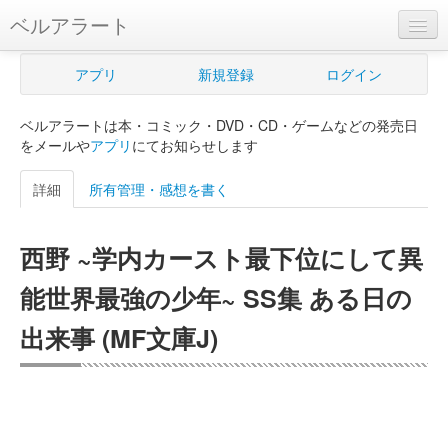
ベルアラート
ベルアラートとは
アプリ
新規登録
ログイン
ヘルプ
ベルアラートは本・コミック・DVD・CD・ゲームなどの発売日
新規登録
をメールや
アプリ
にてお知らせします
ログイン
詳細
所有管理・感想を書く
Myカレンダー
西野 ~学内カースト最下位にして異
購入管理
能世界最強の少年~ SS集 ある日の
Myシェルフ
出来事 (MF文庫J)
プレミアム