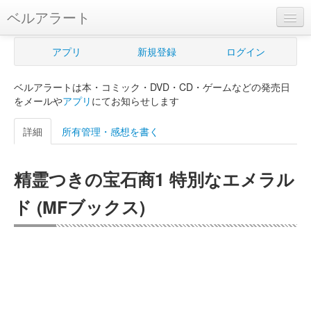
ベルアラート
ベルアラートとは
アプリ
新規登録
ログイン
ヘルプ
ベルアラートは本・コミック・DVD・CD・ゲームなどの発売日
新規登録
をメールや
アプリ
にてお知らせします
ログイン
詳細
所有管理・感想を書く
Myカレンダー
精霊つきの宝石商1 特別なエメラル
購入管理
ド (MFブックス)
Myシェルフ
プレミアム