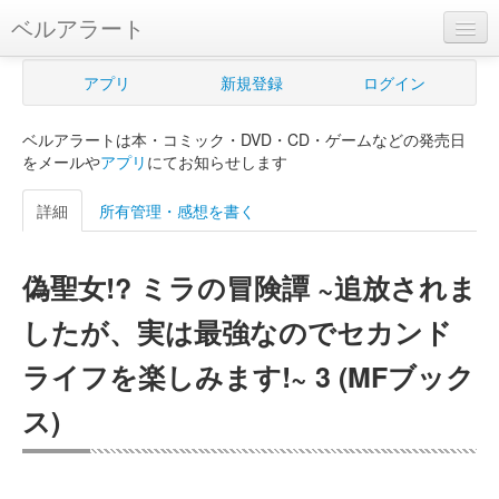
ベルアラート
ベルアラートとは
アプリ
新規登録
ログイン
ヘルプ
ベルアラートは本・コミック・DVD・CD・ゲームなどの発売日
新規登録
をメールや
アプリ
にてお知らせします
ログイン
詳細
所有管理・感想を書く
Myカレンダー
偽聖女!? ミラの冒険譚 ~追放されま
購入管理
したが、実は最強なのでセカンド
Myシェルフ
ライフを楽しみます!~ 3 (MFブック
プレミアム
ス)