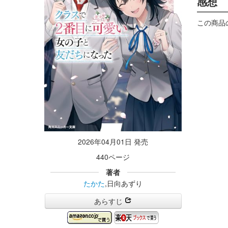
感想
この商品
2026年04月01日 発売
440ページ
著者
たかた
,日向あずり
あらすじ