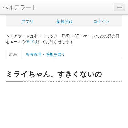
ベルアラート
ベルアラートとは
アプリ
新規登録
ログイン
ヘルプ
ベルアラートは本・コミック・DVD・CD・ゲームなどの発売日
新規登録
をメールや
アプリ
にてお知らせします
ログイン
詳細
所有管理・感想を書く
Myカレンダー
ミライちゃん、すきくないの
購入管理
Myシェルフ
プレミアム