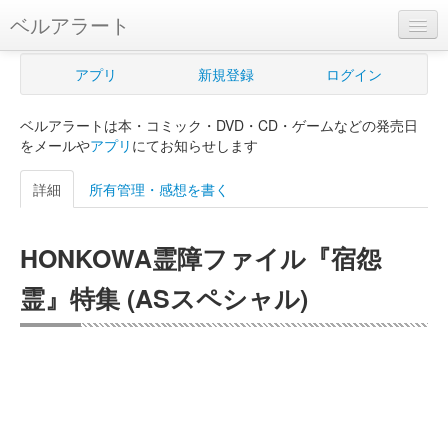
ベルアラート
ベルアラートとは
アプリ
新規登録
ログイン
ヘルプ
ベルアラートは本・コミック・DVD・CD・ゲームなどの発売日
新規登録
をメールや
アプリ
にてお知らせします
ログイン
詳細
所有管理・感想を書く
Myカレンダー
HONKOWA霊障ファイル『宿怨
購入管理
霊』特集 (ASスペシャル)
Myシェルフ
プレミアム