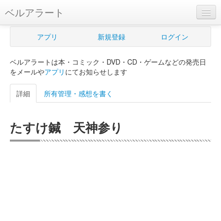
ベルアラート
ベルアラートとは
アプリ
新規登録
ログイン
ヘルプ
ベルアラートは本・コミック・DVD・CD・ゲームなどの発売日
新規登録
をメールや
アプリ
にてお知らせします
ログイン
詳細
所有管理・感想を書く
Myカレンダー
たすけ鍼 天神参り
購入管理
Myシェルフ
プレミアム