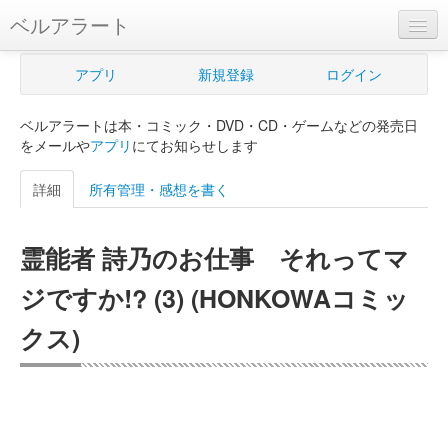
ベルアラート
ベルアラートとは
アプリ
新規登録
ログイン
ヘルプ
ベルアラートは本・コミック・DVD・CD・ゲームなどの発売日
新規登録
をメールや
アプリ
にてお知らせします
ログイン
詳細
所有管理・感想を書く
Myカレンダー
霊能者 詩乃のお仕事 それってマ
購入管理
ジですか!? (3) (HONKOWAコミッ
Myシェルフ
クス)
プレミアム