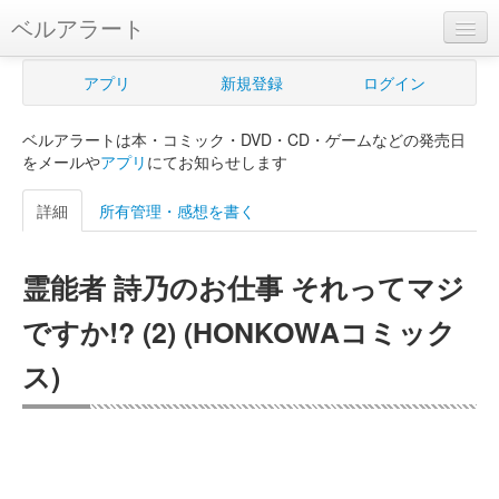
ベルアラート
ベルアラートとは
アプリ
新規登録
ログイン
ヘルプ
ベルアラートは本・コミック・DVD・CD・ゲームなどの発売日
新規登録
をメールや
アプリ
にてお知らせします
ログイン
詳細
所有管理・感想を書く
Myカレンダー
霊能者 詩乃のお仕事 それってマジ
購入管理
ですか!? (2) (HONKOWAコミック
Myシェルフ
ス)
プレミアム