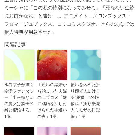
ミーシャに「この私の特別になってみせろ」「死なない生贄
にお前がなれ」と告げ……。アニメイト、メロンブックス・
フロマージュブックス、コミコミスタジオ、とらのあなでは
購入特典が用意された。
関連記事
水谷京子が描く
手違いの結婚か
願いを込めた折
溺愛ファンタジ
ら始まった夫婦
り鶴で人助けす
ー「出来損ない
のラブコメ「妹
る“恩返し”の旅
の魔女は獅子公
に結婚を押し付
物語「折り紙職
爵と蜜婚する」
けられた手違い
人ミモザの日記
1巻
の妻」1巻
帳」1巻