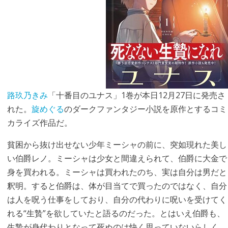
路玖乃きみ
「十番目のユナス」1巻が本日12月27日に発売さ
れた。
旋めぐる
のダークファンタジー小説を原作とするコミ
カライズ作品だ。
貧困から抜け出せない少年ミーシャの前に、突如現れた美し
い伯爵レノ。ミーシャは少女と間違えられて、伯爵に大金で
身を買われる。ミーシャは買われたのち、実は自分は男だと
釈明。すると伯爵は、体が目当てで買ったのではなく、自分
は人を呪う仕事をしており、自分の代わりに呪いを受けてく
れる“生贄”を欲していたと語るのだった。とはいえ伯爵も、
生贄が身代わりとなって死ぬのは快く思っていないらしく、