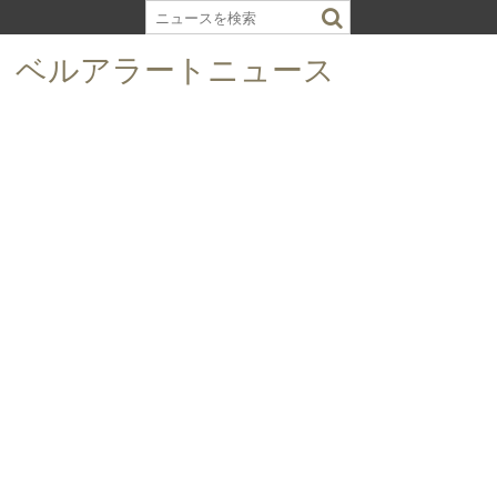
S
k
ベルアラートニュース
i
p
t
o
c
o
n
t
e
n
t