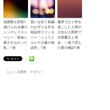
強面騎士団長×
思いを紡ぐ刺繍
魔界でひと時を
虐げられ令嬢の
のお守りを作る
過ごした人間の
シンデレラスト
相談所ファンタ
少女が人間界で
ーリー「家族に
ジー「ジュリと
次期魔王と再
愛されなかった
エレナの森の相
会、一途で歪ん
私」1巻
談所」1巻
だ愛の物語1巻