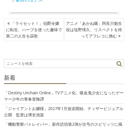
投
「ライセット！」伯爵令嬢
アニメ「あかね噺」阿良川魁生
稿
に転生、ハーブを使った趣味で
役は塩野瑛久、リスペクトを持
ナ
第二の人生を謳歌
ってアフレコに挑む
ビ
ゲ
ー
シ
ョ
ン
新着
「Destiny Unchain Online」TVアニメ化、吸血鬼少女になったゲー
マー少年の青春冒険譚
「ジャイアントお嬢様」2027年1月放送開始、ティザービジュアル
公開 監督は博史池畠
「機動警察パトレイバー」新作読切第2弾が次号のスピリッツに掲