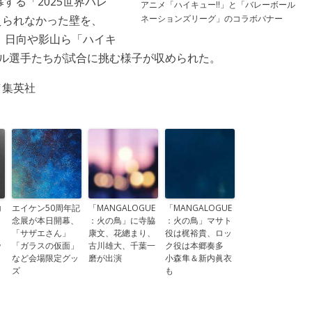
幕する「2025世界バレ
アニメ「ハイキュー!!」と「バレーボール
ネーションズリーグ」のコラボバナー
えられなかった壁を、
、日向や影山ら「ハイキ
ール選手たちが試合に挑む様子が収められた。
／集英社
コ
エイケン50周年記
「MANGALOGUE
「MANGALOGUE
念展が本日開幕、
：火の鳥」に寺脇
：火の鳥」マサト
「サザエさん」
康文、花總まり、
役は梶裕貴、ロッ
ッ
「ガラスの仮面」
古川雄大、千葉一
ク役は本郷奏多
など会場限定グッ
磨が出演
小森隼＆新内眞衣
ズ
も