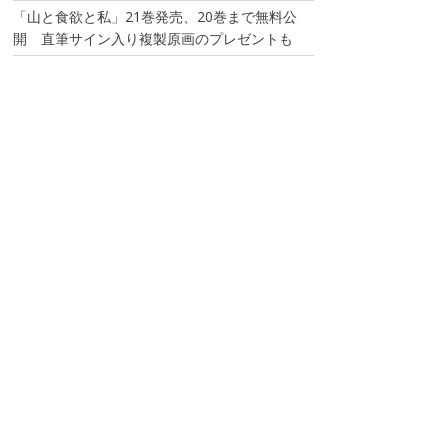
「山と食欲と私」21巻発売、20巻まで無料公
開 直筆サイン入り複製原画のプレゼントも