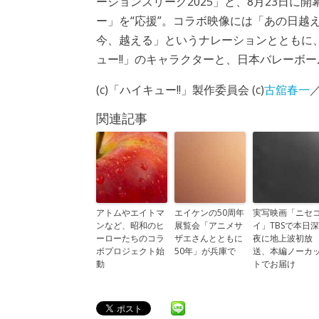
ーションズリーグ2025」と、8月23日に開
ー」を“応援”。コラボ映像には「あの日越
今、越える」というナレーションとともに
ュー!!」のキャラクターと、日本バレーボ
(c)「ハイキュー!!」製作委員会 (c)
古舘春一
関連記事
アトムやエイトマ
エイケンの50周年
実写映画「ニセ
ンなど、昭和のヒ
展覧会「アニメサ
イ」TBSで本日深
ーローたちのコラ
ザエさんとともに
夜に地上波初放
ボプロジェクト始
50年」が兵庫で
送、本編ノーカ
動
トでお届け