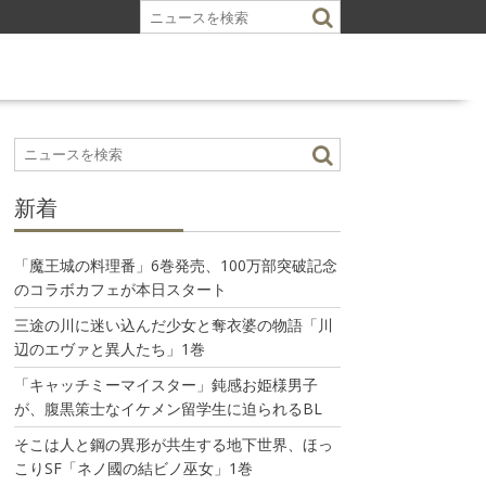
新着
「魔王城の料理番」6巻発売、100万部突破記念
のコラボカフェが本日スタート
三途の川に迷い込んだ少女と奪衣婆の物語「川
辺のエヴァと異人たち」1巻
「キャッチミーマイスター」鈍感お姫様男子
が、腹黒策士なイケメン留学生に迫られるBL
そこは人と鋼の異形が共生する地下世界、ほっ
こりSF「ネノ國の結ビノ巫女」1巻