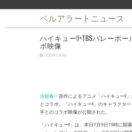
S
k
ベルアラートニュース
i
p
t
ハイキュー!!×TBSバレー
o
c
ボ映像
o
n
2025年7月9日
t
e
n
t
古舘春一
原作によるアニメ「ハイキュー!!」
とコラボ。「ハイキュー!!」のキャラクタ
手とのコラボ映像が公開された。
「ハイキュー!!」は、本日7月9日19時に