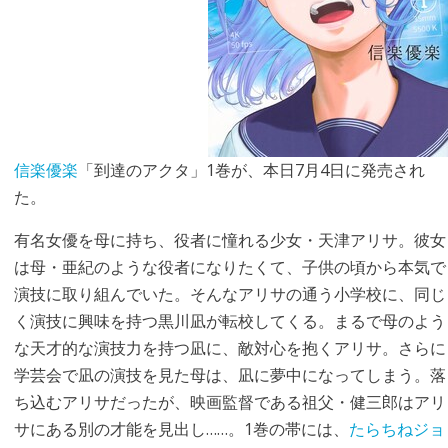
信楽優楽
「到達のアクタ」1巻が、本日7月4日に発売され
た。
有名女優を母に持ち、役者に憧れる少女・天津アリサ。彼女
は母・亜紀のような役者になりたくて、子供の頃から本気で
演技に取り組んでいた。そんなアリサの通う小学校に、同じ
く演技に興味を持つ黒川凪が転校してくる。まるで母のよう
な天才的な演技力を持つ凪に、敵対心を抱くアリサ。さらに
学芸会で凪の演技を見た母は、凪に夢中になってしまう。落
ち込むアリサだったが、映画監督である祖父・健三郎はアリ
サにある別の才能を見出し……。1巻の帯には、
たらちねジョ