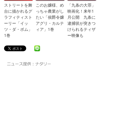
ストリートを舞
このお嬢様、め
「九条の大罪」
台に描かれるグ
っちゃ農業がし
映画化！来年1
ラフィティスト
たい「侯爵令嬢
月公開 九条に
ーリー「イッ
アグリ・カルテ
逮捕状が突きつ
ツ・ダ・ボム」
ィア」1巻
けられるティザ
1巻
ー映像も