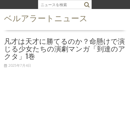
S
k
ベルアラートニュース
i
p
t
o
凡才は天才に勝てるのか？命懸けで演
c
じる少女たちの演劇マンガ「到達のア
o
クタ」1巻
n
t
2025年7月4日
e
n
t