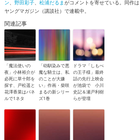
ン
、
野田彩子
、
松浦だるま
がコメントを寄せている。同作は
ヤングマガジン（講談社）で連載中。
関連記事
「魔法使いの
「幼馴染みで悪
ドラマ「しもべ
夜」小林裕介が
魔な騎士は、私
の王子様」最終
必死に草十郎を
のことが大嫌
話の先行上映会
探す、戸松遥と
い」作画・柴咲
が池袋で 小川
花澤香菜はパネ
まるの新シリー
史記＆瀬戸利樹
ルで1ネタ
ズ1巻
らが登壇