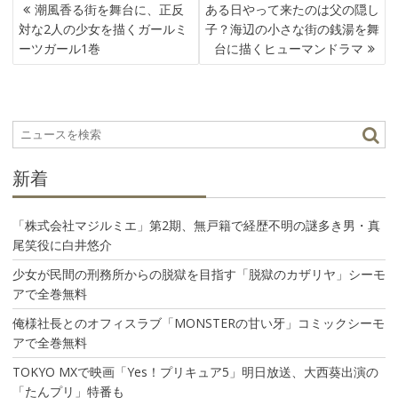
投
潮風香る街を舞台に、正反
ある日やって来たのは父の隠し
稿
対な2人の少女を描くガールミ
子？海辺の小さな街の銭湯を舞
ナ
ーツガール1巻
台に描くヒューマンドラマ
ビ
ゲ
ー
シ
ョ
ン
新着
「株式会社マジルミエ」第2期、無戸籍で経歴不明の謎多き男・真
尾笑役に白井悠介
少女が民間の刑務所からの脱獄を目指す「脱獄のカザリヤ」シーモ
アで全巻無料
俺様社長とのオフィスラブ「MONSTERの甘い牙」コミックシーモ
アで全巻無料
TOKYO MXで映画「Yes！プリキュア5」明日放送、大西葵出演の
「たんプリ」特番も