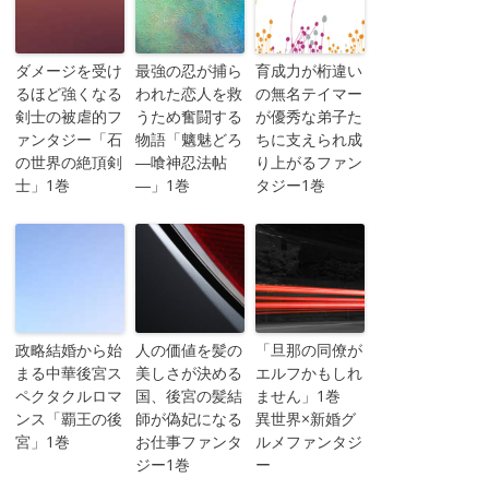
ダメージを受け
最強の忍が捕ら
育成力が桁違い
るほど強くなる
われた恋人を救
の無名テイマー
剣士の被虐的フ
うため奮闘する
が優秀な弟子た
ァンタジー「石
物語「魑魅どろ
ちに支えられ成
の世界の絶頂剣
―喰神忍法帖
り上がるファン
士」1巻
―」1巻
タジー1巻
政略結婚から始
人の価値を髪の
「旦那の同僚が
まる中華後宮ス
美しさが決める
エルフかもしれ
ペクタクルロマ
国、後宮の髪結
ません」1巻
ンス「覇王の後
師が偽妃になる
異世界×新婚グ
宮」1巻
お仕事ファンタ
ルメファンタジ
ジー1巻
ー