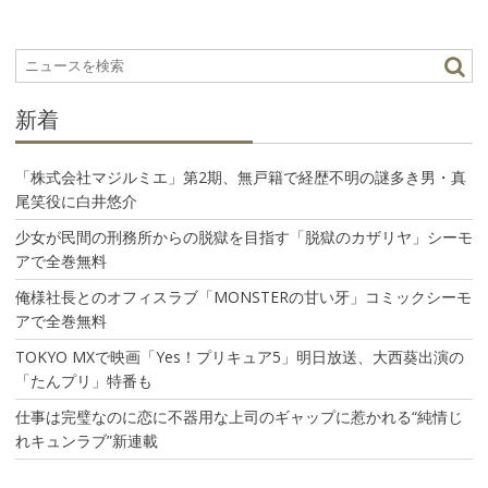
ゲ
ー
シ
ョ
ン
新着
「株式会社マジルミエ」第2期、無戸籍で経歴不明の謎多き男・真
尾笑役に白井悠介
少女が民間の刑務所からの脱獄を目指す「脱獄のカザリヤ」シーモ
アで全巻無料
俺様社長とのオフィスラブ「MONSTERの甘い牙」コミックシーモ
アで全巻無料
TOKYO MXで映画「Yes！プリキュア5」明日放送、大西葵出演の
「たんプリ」特番も
仕事は完璧なのに恋に不器用な上司のギャップに惹かれる“純情じ
れキュンラブ”新連載