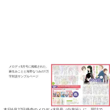
メロディ8月号に掲載された、
麻生みことと海野なつみの1万
字対談サンプルページ
本日6月27日発売のメロディ8月号（白泉社）に、同誌で