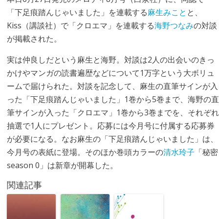
「下足痕踏んじゃいました」を連載する
麻生みこと
と、
Kiss（講談社）で「クロエマ」を連載する
海野つなみ
の対談
が掲載された。
実は仲良しだという麻生と海野。対談は2人の出会いのきっ
かけやマンガの読書遍歴などについて1万字という大ボリュ
ームで届けられた。対談を記念して、麻生の直筆サインが入
った「下足痕踏んじゃいました」1巻から5巻まで、海野の直
筆サインが入った「クロエマ」1巻から3巻までを、それぞれ
抽選で1人にプレゼント。応募には今月号に付属する応募券
が必要になる。なお麻生の「下足痕踏んじゃいました」は、
今月号の表紙に登場。そのほか巻頭カラーの
清水玲子
「秘密
season 0」は新章が開幕した。
関連記事