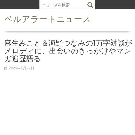
S
k
ベルアラートニュース
i
p
t
o
麻生みこと＆海野つなみの1万字対談が
c
メロディに、出会いのきっかけやマン
o
ガ遍歴語る
n
t
2025年6月27日
e
n
t