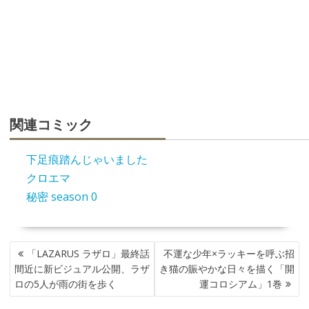
関連コミック
下足痕踏んじゃいました
クロエマ
秘密 season 0
投
「LAZARUS ラザロ」最終話
不運な少年×ラッキーを呼ぶ招
稿
間近に新ビジュアル公開、ラザ
き猫の賑やかな日々を描く「開
ナ
ロの5人が雨の街を歩く
運コロシアム」1巻
ビ