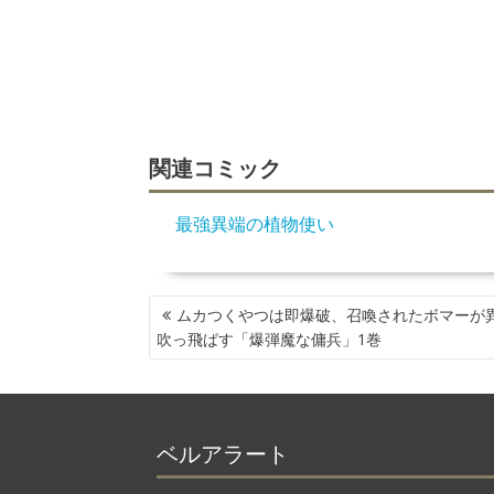
関連コミック
最強異端の植物使い
投
ムカつくやつは即爆破、召喚されたボマーが
稿
吹っ飛ばす「爆弾魔な傭兵」1巻
ナ
ビ
ゲ
ー
ベルアラート
シ
ョ