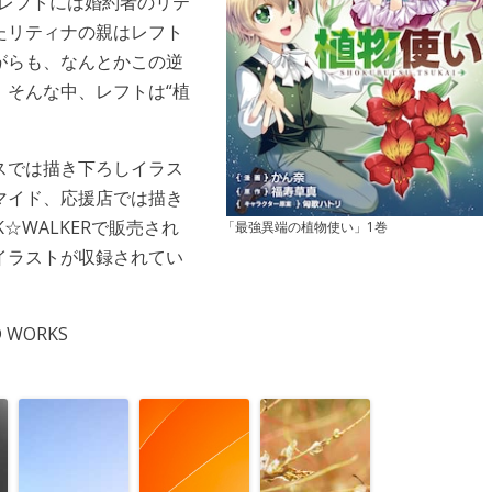
。レフトには婚約者のリテ
たリティナの親はレフト
がらも、なんとかこの逆
。そんな中、レフトは“植
スでは描き下ろしイラス
マイド、応援店では描き
☆WALKERで販売され
「最強異端の植物使い」1巻
イラストが収録されてい
D WORKS