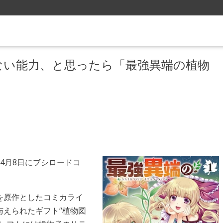
ない能力、と思ったら「最強異端の植物
4月8日にブシロードコ
を原作としたコミカライ
与えられたギフト“植物図