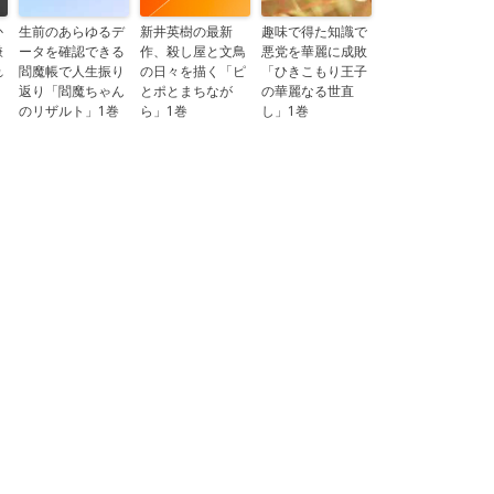
か
生前のあらゆるデ
新井英樹の最新
趣味で得た知識で
嫌
ータを確認できる
作、殺し屋と文鳥
悪党を華麗に成敗
れ
閻魔帳で人生振り
の日々を描く「ピ
「ひきこもり王子
う
返り「閻魔ちゃん
とポとまちなが
の華麗なる世直
のリザルト」1巻
ら」1巻
し」1巻