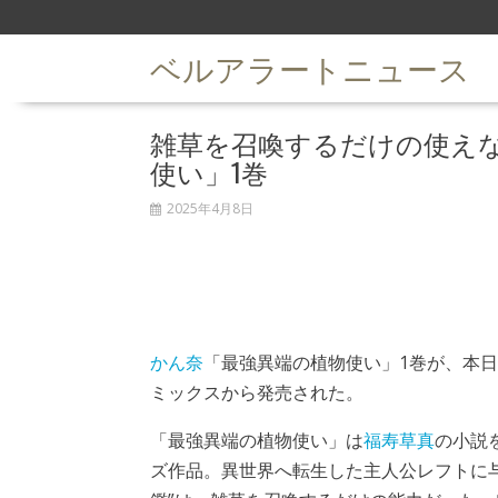
S
k
ベルアラートニュース
i
p
t
雑草を召喚するだけの使え
o
c
使い」1巻
o
n
2025年4月8日
t
e
n
t
かん奈
「最強異端の植物使い」1巻が、本日
ミックスから発売された。
「最強異端の植物使い」は
福寿草真
の小説
ズ作品。異世界へ転生した主人公レフトに