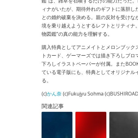
鑑”は、雑草を召喚するだけの能力だった
ィナがいたが、期待外れのギフトに落胆し
との婚約破棄を決める。親の反対を受けな
境を乗り越えようとするレフトとリティナ
物図鑑”の真の能力を理解する。
購入特典としてアニメイトとメロンブック
トカード、ゲーマーズでは描き下ろしブロ
下ろしイラストペーパーが付属。またBOOK
ている電子版にも、特典としてオリジナル
る。
(c)
かん奈
(c)Fukujyu Sohma (c)BUSHIROA
関連記事