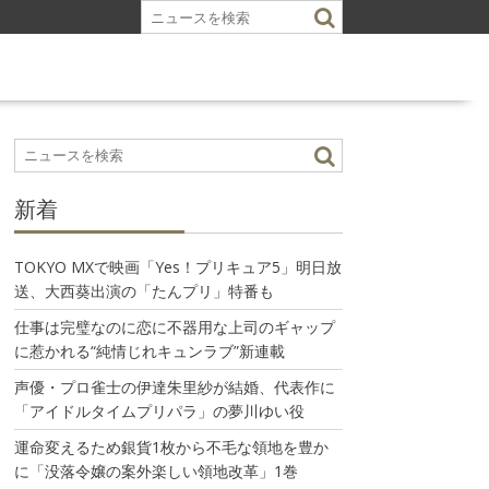
新着
TOKYO MXで映画「Yes！プリキュア5」明日放
送、大西葵出演の「たんプリ」特番も
仕事は完璧なのに恋に不器用な上司のギャップ
に惹かれる“純情じれキュンラブ”新連載
声優・プロ雀士の伊達朱里紗が結婚、代表作に
「アイドルタイムプリパラ」の夢川ゆい役
運命変えるため銀貨1枚から不毛な領地を豊か
に「没落令嬢の案外楽しい領地改革」1巻