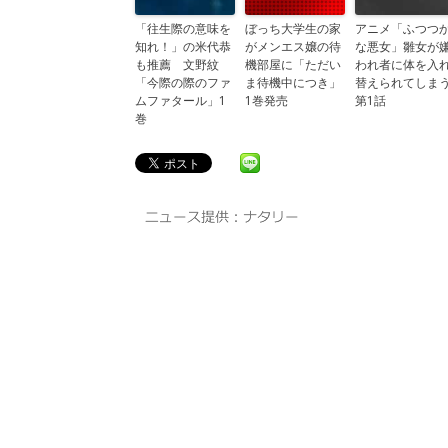
「往生際の意味を
ぼっち大学生の家
アニメ「ふつつ
知れ！」の米代恭
がメンエス嬢の待
な悪女」雛女が
も推薦 文野紋
機部屋に「ただい
われ者に体を入
「今際の際のファ
ま待機中につき」
替えられてしま
ムファタール」1
1巻発売
第1話
巻