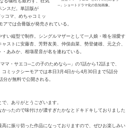
かなる犠牲も厭わず、狂気
─」ショートドラマ化の告知画像。
ペンスだ。単話版が
、ピッコマ、めちゃコミッ
ーモアでは合冊版が発売されている。
やすい縦型で制作。シングルマザーとして一人娘・唯を溺愛す
キャストに安藤杏、芳野友美、仲俣由菜、勢登健雄、元之介、
ト・あみか、相塲星音が名を連ねている。
狂育ママ・サエコ─この子のためなら─」の1話から12話まで、
コミックシーモアでは本日3月4日から4月30日まで5話分
2話分が無料で公開される。
とで、ありがとうございます。
なかったので味付けが濃すぎたかなとドキドキしておりました
最高に振り切った作品になっておりますので、ぜひお楽しみい