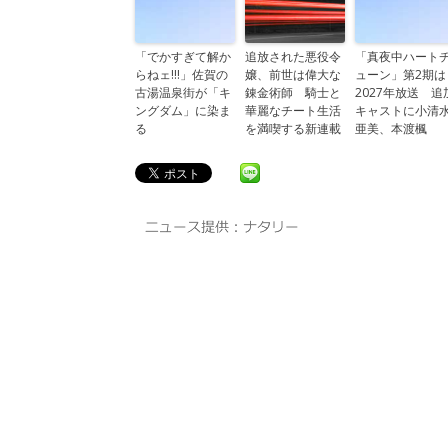
「でかすぎて解か
追放された悪役令
「真夜中ハート
らねェ!!!」佐賀の
嬢、前世は偉大な
ューン」第2期は
古湯温泉街が「キ
錬金術師 騎士と
2027年放送 追
ングダム」に染ま
華麗なチート生活
キャストに小清
る
を満喫する新連載
亜美、本渡楓