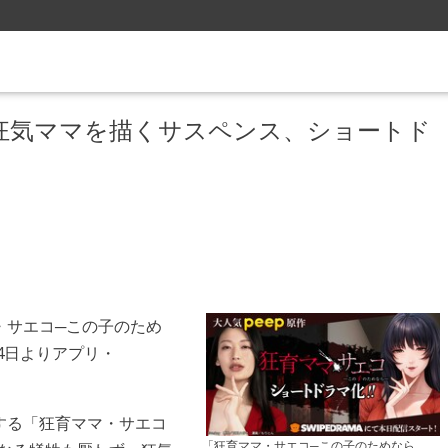
狂気ママを描くサスペンス、ショートド
・サエコ─この子のため
4日よりアプリ・
する「狂育ママ・サエコ
「狂育ママ・サエコ─この子のためなら