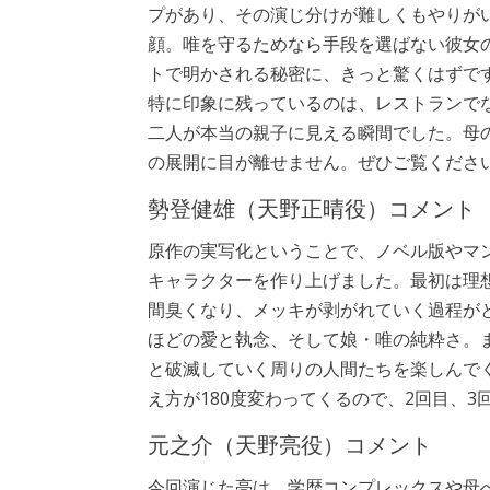
プがあり、その演じ分けが難しくもやりが
顔。唯を守るためなら手段を選ばない彼女
トで明かされる秘密に、きっと驚くはずで
特に印象に残っているのは、レストランで
二人が本当の親子に見える瞬間でした。母
の展開に目が離せません。ぜひご覧くださ
勢登健雄（天野正晴役）コメント
原作の実写化ということで、ノベル版やマ
キャラクターを作り上げました。最初は理
間臭くなり、メッキが剥がれていく過程が
ほどの愛と執念、そして娘・唯の純粋さ。
と破滅していく周りの人間たちを楽しんで
え方が180度変わってくるので、2回目、
元之介（天野亮役）コメント
今回演じた亮は、学歴コンプレックスや母