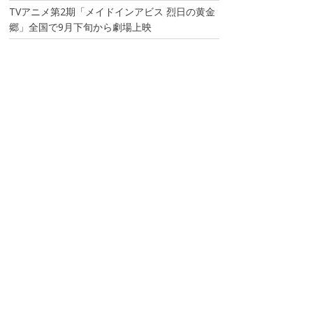
TVアニメ第2期「メイドインアビス 烈日の黄金
郷」全国で9月下旬から劇場上映