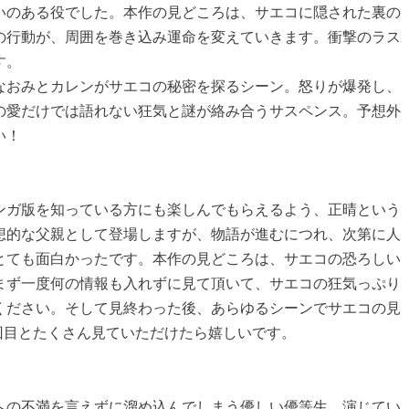
いのある役でした。本作の見どころは、サエコに隠された裏の
の行動が、周囲を巻き込み運命を変えていきます。衝撃のラス
す。
なおみとカレンがサエコの秘密を探るシーン。怒りが爆発し、
の愛だけでは語れない狂気と謎が絡み合うサスペンス。予想外
い！
ンガ版を知っている方にも楽しんでもらえるよう、正晴という
想的な父親として登場しますが、物語が進むにつれ、次第に人
とても面白かったです。本作の見どころは、サエコの恐ろしい
まず一度何の情報も入れずに見て頂いて、サエコの狂気っぷり
ください。そして見終わった後、あらゆるシーンでサエコの見
3回目とたくさん見ていただけたら嬉しいです。
への不満を言えずに溜め込んでしまう優しい優等生。演じてい