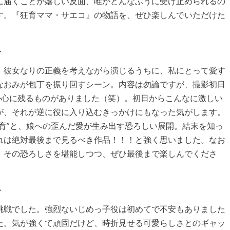
に届くことが嬉しい反面、唯がどんなふうに受け止められるの
す。『狂育ママ・サエコ』の物語を、ぜひ楽しんでいただけた
ト
、彼女なりの正義を考えながら演じるうちに、私にとって愛す
なおみが包丁を振り回すシーン。内容は勿論ですが、撮影初日
か心に残るものがありました（笑）。初日からこんなに激しい
が、それが逆に役に入り込むきっかけにもなった気がします。
育”と、娘への歪んだ愛が生み出す恐ろしい展開。結末を知っ
れは絶対最後まで見るべき作品！！！と強く思いました。なお
！その恐ろしさを堪能しつつ、ぜひ最後まで楽しんでくださ
ト
挑戦でした。強烈ないじめっ子役は初めてで不安もありました
た。気が強くて頑固だけど、時折見せる可愛らしさとのギャッ