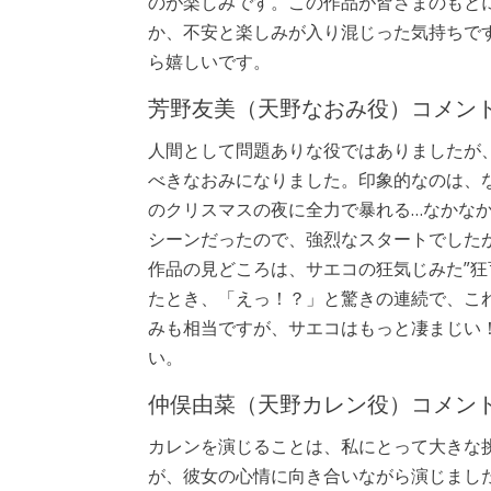
のが楽しみです。この作品が皆さまのもと
か、不安と楽しみが入り混じった気持ちで
ら嬉しいです。
芳野友美（天野なおみ役）コメン
人間として問題ありな役ではありましたが
べきなおみになりました。印象的なのは、
のクリスマスの夜に全力で暴れる…なかな
シーンだったので、強烈なスタートでした
作品の見どころは、サエコの狂気じみた”狂
たとき、「えっ！？」と驚きの連続で、こ
みも相当ですが、サエコはもっと凄まじい
い。
仲俣由菜（天野カレン役）コメン
カレンを演じることは、私にとって大きな
が、彼女の心情に向き合いながら演じまし