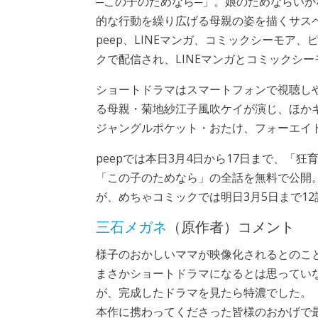
─この子のためなら─」。娘のためならい
的な行動を繰り広げる母親の姿を描くサス
peep、LINEマンガ、コミックシーモア
クで配信され、LINEマンガとコミックシ
ショートドラマはスマートフォンで視聴し
る母親・菊地紗江子風吹ケイが演じ、ほか
ジャングルポケット・おたけ、フォーエイ
peepでは本日3月4日から17日まで、「
「この子のためなら」の全話を無料で公開。
が、めちゃコミックでは明日3月5日まで1
三石メガネ
（原作者）コメント
様子のおかしいママが映像化されるとのこ
まさかショートドラマになるとは思ってい
が、完成したドラマを見たら特濃でした。
本作に携わってくださった皆様のおかげで