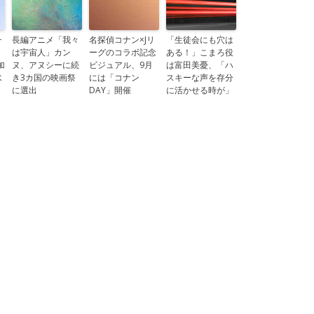
チ
長編アニメ「我々
名探偵コナン×Jリ
「生徒会にも穴は
は宇宙人」カン
ーグのコラボ記念
ある！」こまろ役
加
ヌ、アヌシーに続
ビジュアル、9月
は富田美憂、「ハ
水
き3カ国の映画祭
には「コナン
スキーな声を存分
に選出
DAY」開催
に活かせる時が」