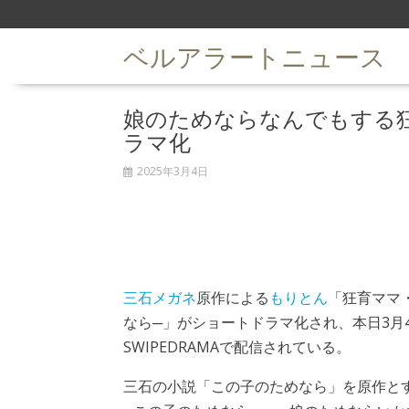
S
k
ベルアラートニュース
i
p
t
娘のためならなんでもする
o
c
ラマ化
o
n
2025年3月4日
t
e
n
t
三石メガネ
原作による
もりとん
「狂育ママ
なら─」がショートドラマ化され、本日3月
SWIPEDRAMAで配信されている。
三石の小説「この子のためなら」を原作と