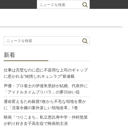
新着
仕事は完璧なのに恋に不器用な上司のギャップ
に惹かれる“純情じれキュンラブ”新連載
声優・プロ雀士の伊達朱里紗が結婚、代表作に
「アイドルタイムプリパラ」の夢川ゆい役
運命変えるため銀貨1枚から不毛な領地を豊か
に「没落令嬢の案外楽しい領地改革」1巻
映画「つりこまち」私立恵比寿中学・仲村悠菜
が釣り好き女子高生役で映画初主演