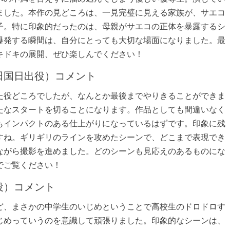
ました。本作の見どころは、一見完璧に見える家族が、サエコ
子。特に印象的だったのは、母親がサエコの正体を暴露するシ
爆発する瞬間は、自分にとっても大切な場面になりました。最
キドキの展開、ぜひ楽しんでください！
田国日出役）コメント
た役どころでしたが、なんとか最後までやりきることができま
たなスタートを切ることになります。作品としても間違いなく
もインパクトのある仕上がりになっているはずです。印象に残
すね。ギリギリのラインを攻めたシーンで、どこまで表現でき
ながら撮影を進めました。どのシーンも見応えのあるものにな
でご覧ください！
役）コメント
ど、まさかの中学生のいじめということで高校生のドロドロす
じめっていうのを意識して頑張りました。印象的なシーンは、