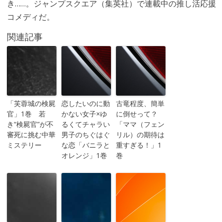
き……。ジャンプスクエア（集英社）で連載中の推し活応援
コメディだ。
関連記事
「芙蓉城の検屍
恋したいのに動
古竜程度、簡単
官」1巻 若
かない女子×ゆ
に倒せって？
き“検屍官”が不
るくてチャラい
「ママ（フェン
審死に挑む中華
男子のちぐはぐ
リル）の期待は
ミステリー
な恋「バニラと
重すぎる！」1
オレンジ」1巻
巻