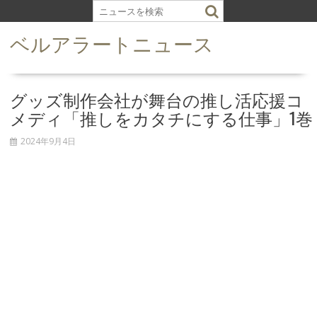
S
k
ベルアラートニュース
i
p
t
o
グッズ制作会社が舞台の推し活応援コ
c
メディ「推しをカタチにする仕事」1巻
o
n
2024年9月4日
t
e
n
t