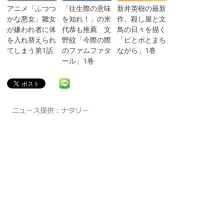
アニメ「ふつつ
「往生際の意味
新井英樹の最新
かな悪女」雛女
を知れ！」の米
作、殺し屋と文
が嫌われ者に体
代恭も推薦 文
鳥の日々を描く
を入れ替えられ
野紋「今際の際
「ピとポとまち
てしまう第1話
のファムファタ
ながら」1巻
ール」1巻