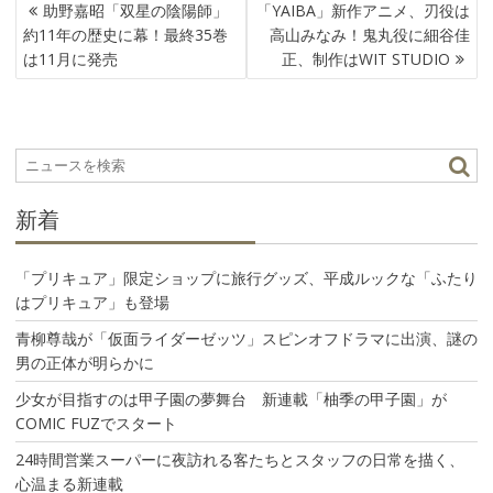
投
助野嘉昭「双星の陰陽師」
「YAIBA」新作アニメ、刃役は
稿
約11年の歴史に幕！最終35巻
高山みなみ！鬼丸役に細谷佳
ナ
は11月に発売
正、制作はWIT STUDIO
ビ
ゲ
ー
シ
ョ
ン
新着
「プリキュア」限定ショップに旅行グッズ、平成ルックな「ふたり
はプリキュア」も登場
青柳尊哉が「仮面ライダーゼッツ」スピンオフドラマに出演、謎の
男の正体が明らかに
少女が目指すのは甲子園の夢舞台 新連載「柚季の甲子園」が
COMIC FUZでスタート
24時間営業スーパーに夜訪れる客たちとスタッフの日常を描く、
心温まる新連載