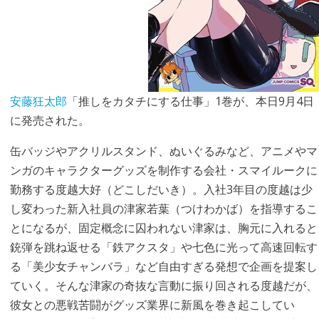
安藤狂太郎
「推しをカタチにする仕事」1巻が、本日9月4日
に発売された。
缶バッジやアクリルスタンド、ぬいぐるみなど、アニメやマ
ンガのキャラクターグッズを制作する会社・スマイルークに
勤務する度越大好（どこしだいき）。入社3年目の度越は少
し変わった新入社員の津家若葉（つけわかば）を指導するこ
とになるが、固定概念に囚われない津家は、胸元に入れると
銃弾を跳ね返せる「鉄アクスタ」や七色に光って高速回転す
る「美少女チャンバラ」など自由すぎる発想で企画を提案し
ていく。そんな津家の奇抜な言動に振り回される度越だが、
彼女との悪戦苦闘がグッズ業界に新風を巻き起こしてい