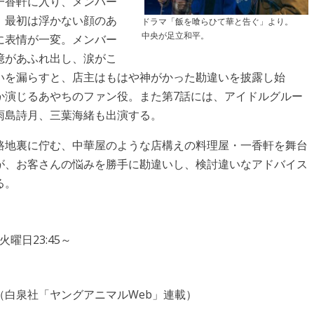
一香軒に入り、メンバー
。最初は浮かない顔のあ
ドラマ「飯を喰らひて華と告ぐ」より。
中央が足立和平。
に表情が一変。メンバー
憶があふれ出し、涙がこ
いを漏らすと、店主はもはや神がかった勘違いを披露し始
か演じるあやちのファン役。また第7話には、アイドルグルー
雨島詩月、三葉海緒も出演する。
路地裏に佇む、中華屋のような店構えの料理屋・一香軒を舞台
が、お客さんの悩みを勝手に勘違いし、検討違いなアドバイス
る。
火曜日23:45～
（白泉社「ヤングアニマルWeb」連載）