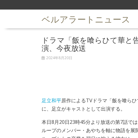
S
k
ベルアラートニュース
i
p
t
ドラマ「飯を喰らひて華と
o
c
演、今夜放送
o
n
2024年8月20日
t
e
n
t
足立和平
原作によるTVドラマ「飯を喰らひ
に、足立がキャストとして出演する。
本日8月20日23時45分より放送の第7話
ループのメンバー・あやちを軸に物語を展開