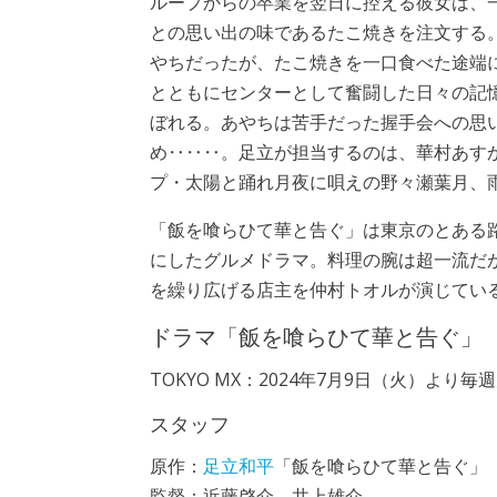
ループからの卒業を翌日に控える彼女は、
との思い出の味であるたこ焼きを注文する
やちだったが、たこ焼きを一口食べた途端
とともにセンターとして奮闘した日々の記
ぼれる。あやちは苦手だった握手会への思
め‥‥‥。足立が担当するのは、華村あす
プ・太陽と踊れ月夜に唄えの野々瀬葉月、
「飯を喰らひて華と告ぐ」は東京のとある
にしたグルメドラマ。料理の腕は超一流だ
を繰り広げる店主を仲村トオルが演じてい
ドラマ「飯を喰らひて華と告ぐ」
TOKYO MX：2024年7月9日（火）より毎週
スタッフ
原作：
足立和平
「飯を喰らひて華と告ぐ」
監督：近藤啓介、井上雄介