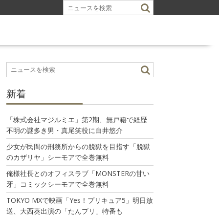
新着
「株式会社マジルミエ」第2期、無戸籍で経歴
不明の謎多き男・真尾笑役に白井悠介
少女が民間の刑務所からの脱獄を目指す「脱獄
のカザリヤ」シーモアで全巻無料
俺様社長とのオフィスラブ「MONSTERの甘い
牙」コミックシーモアで全巻無料
TOKYO MXで映画「Yes！プリキュア5」明日放
送、大西葵出演の「たんプリ」特番も