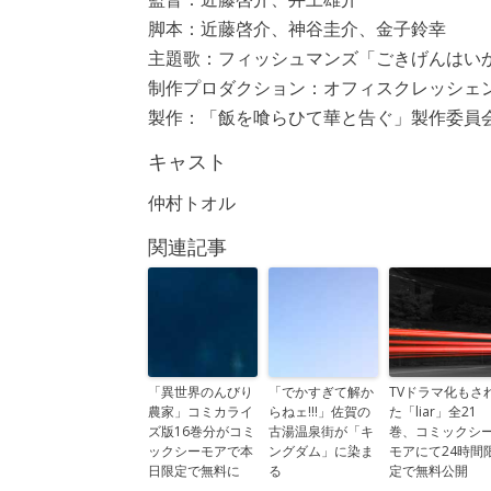
脚本：近藤啓介、神谷圭介、金子鈴幸
主題歌：フィッシュマンズ「ごきげんはい
制作プロダクション：オフィスクレッシェ
製作：「飯を喰らひて華と告ぐ」製作委員
キャスト
仲村トオル
関連記事
「異世界のんびり
「でかすぎて解か
TVドラマ化もさ
農家」コミカライ
らねェ!!!」佐賀の
た「liar」全21
ズ版16巻分がコミ
古湯温泉街が「キ
巻、コミックシ
ックシーモアで本
ングダム」に染ま
モアにて24時間
日限定で無料に
る
定で無料公開