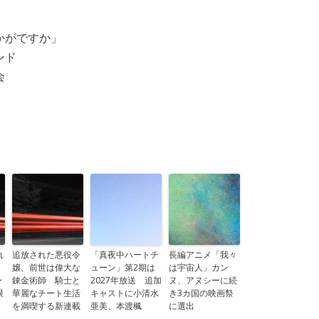
かがですか」
ンド
会
れ
追放された悪役令
「真夜中ハートチ
長編アニメ「我々
嬢、前世は偉大な
ューン」第2期は
は宇宙人」カン
ー
錬金術師 騎士と
2027年放送 追加
ヌ、アヌシーに続
限
華麗なチート生活
キャストに小清水
き3カ国の映画祭
を満喫する新連載
亜美、本渡楓
に選出