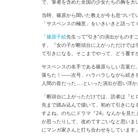
で、筆者を含めた全国の少女たちの胸を大
当時、篠原から聞いた教えが今も息づいて
「サスペンスの極意」をいきいきと語って
「
篠原千絵
先生って“引き”の演出がものす
す。『女の子が断頭台に上がっただけでは
て引きになる。そこまでやって、どう覆す
サスペンスの名手である篠原らしい言葉だ
落ちた！――次号、ハラハラしながら続き
人間の首だった……といった演出が思い浮か
「断頭台に上がっただけでは、読者は『ヒ
先まで踏み込んで描いて、初めて引きにな
すよね。のちにドラマ『24』なんかを見た
か思ったりして、改めてすごいなと思いまし
にマンガ家さんと打ち合わせをしています