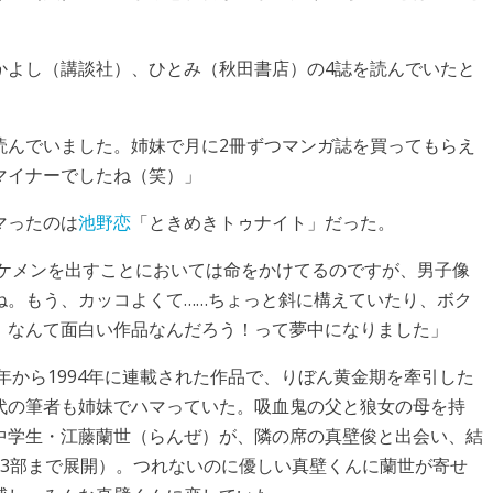
かよし（講談社）、ひとみ（秋田書店）の4誌を読んでいたと
読んでいました。姉妹で月に2冊ずつマンガ誌を買ってもらえ
マイナーでしたね（笑）」
マったのは
池野恋
「ときめきトゥナイト」だった。
イケメンを出すことにおいては命をかけてるのですが、男子像
ね。もう、カッコよくて……ちょっと斜に構えていたり、ボク
、なんて面白い作品なんだろう！って夢中になりました」
年から1994年に連載された作品で、りぼん黄金期を牽引した
代の筆者も姉妹でハマっていた。吸血鬼の父と狼女の母を持
中学生・江藤蘭世（らんぜ）が、隣の席の真壁俊と出会い、結
第3部まで展開）。つれないのに優しい真壁くんに蘭世が寄せ