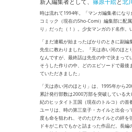
新人編集者として、
篠原千絵
と
北
時は流れて1994年。「マンガ編集者にな
コミック（現在のSho-Comi）編集部に
り」だった（！）。少女マンガのド名作。
「まだ連載が始まったばかりのときに副編
先生に教わりました。『天は赤い河のほとり
なんですが、最終話は先生の中で決まって
そうした作りの中、どのエピソードで最後
ていただきました」
「天は赤い河のほとり」は、1995年から2
累計発行部数は2000万部を突破している
紀のヒッタイト王国（現在のトルコ）の首
ユーリは、時の第三皇子・カイルと出会っ
度も命を狙われ、そのたびカイルとの絆を
ドキがこれでもかと詰まった作品だ。長編