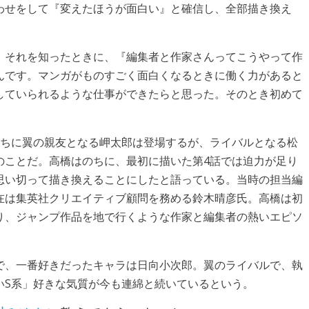
わせをして『変えたほうが面白い』と確信し、全部描き換え
、それを知ったときに、『編集者と作家さんってこうやって作
んです。マンガがものすごく面白くなるときに働く力があると
していられるような仕事ができたらと思った。そのとき初めて
のちに翼の親友となる岬太郎は登場するが、ライバルとなる松
のことだ。高橋はのちに、最初に描いた第4話では迫力が足り
思い切って描き換えることにしたと語っている。当時の担当編
在は集英社クリエイティブ顧問を務める鈴木晴彦氏。高橋は初
り、ジャンプ作品を地で行くような作家と編集者の熱いエピソ
で、一番好きだったキャラは日向小次郎。翼のライバルで、執
いS系」好きな気質が今も連綿と続いているという。