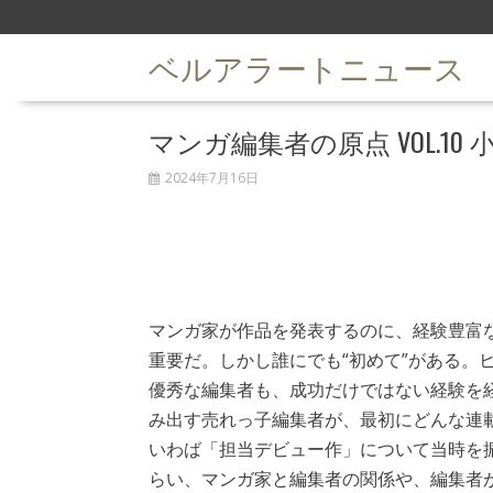
S
k
ベルアラートニュース
i
p
t
マンガ編集者の原点 VOL.10
o
c
2024年7月16日
o
n
t
e
n
t
マンガ家が作品を発表するのに、経験豊富
重要だ。しかし誰にでも“初めて”がある。
優秀な編集者も、成功だけではない経験を
み出す売れっ子編集者が、最初にどんな連
いわば「担当デビュー作」について当時を
らい、マンガ家と編集者の関係や、編集者