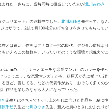
込まれた。さらに、当時同時に担当していたのが
北川みゆき
京ジュリエット』の連載中でした。
北川みゆき
先生って、なん
ージはザラで、2誌で月100枚分の打ち合せをさせてもらってい
現在とは違い、作画はアナログ一択の時代。デジタル環境より
ともいえるこの枚数を、いったいどのような環境と想像力でこ
ho-Comiの、「ちょっとエッチな恋愛マンガ」のカラーを作っ
けっこうエッチな恋愛マンガ」かも。萩原氏が先に挙げた2作
するほど、愛してる」などの代表作があり、おそらく多くの少
北川作品を楽しみながら大人になっていった。
ゆき
先生とはそちらでも少し上の年代に向けた作品を一緒に準
篠原千絵
先生と
北川みゆき
先生、新入社員のときにおふたりが