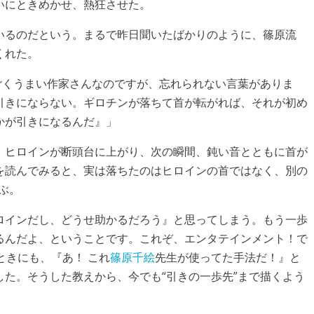
いにときめかせ、熱狂させた。
いるのだという。まるで昨日聞いたばかりのように、篠原流
くれた。
ごくうまい作家さんなのですが、忘れられない言葉がありま
引きにならない。ギロチンが落ちて首が転がれば、それが初め
かが引きになるんだ』」
。ヒロインが断頭台に上がり、次の瞬間、鈍い音とともに首が
を読んでみると、実は落ちたのはヒロインの首ではなく、別の
ぶ。
ロインだし、どうせ助かるだろう』と思ってしまう。もう一歩
るんだよ、ということです。これぞ、エンタテインメント！で
ときにも、『あ！ これ
篠原千絵
先生が使ってた手法だ！』と
た。そうした教えから、今でも“引きの一歩先”まで描くよう
」