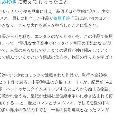
川みゆき
に教えてもらったこと
りたい」という夢を見事に叶え、萩原氏は小学館に入社。少女
配属され、最初に担当した作品が
篠原千絵
「天は赤い河のほと
いきなり、こんな大作を新人が担当したことに驚きだ。
集長から引き継ぎ、エンタメのなんたるかを、この作品で篠原
』って、“平凡な女子高生がヒッタイト帝国の王妃になる”話
いて、人気のあるなしでそこまでの過程が伸び縮みしていく。
まで組んでいくかという構成の仕方や、物語の作り方を学ばせ
002年まで少女コミックで連載された作品で、単行本全28巻、
大ヒット作である。中学3年生の夕梨（ユーリ）が、紀元前14世
都・ハットゥサにタイムスリップするところから始まる物語。
て惹かれ合うも、皇妃が仕組む皇位継承争いに巻き込まれて何
強くする……と、歴史ロマンとサスペンス、そして恋愛のドキ
の多い篠原の作品の中でも、一番の長期連載となったマンガ