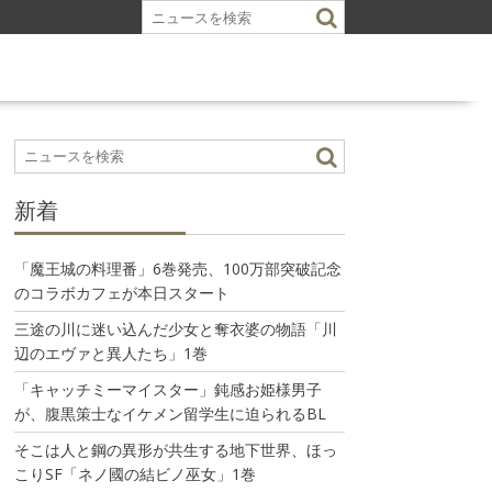
新着
「魔王城の料理番」6巻発売、100万部突破記念
のコラボカフェが本日スタート
三途の川に迷い込んだ少女と奪衣婆の物語「川
辺のエヴァと異人たち」1巻
「キャッチミーマイスター」鈍感お姫様男子
が、腹黒策士なイケメン留学生に迫られるBL
そこは人と鋼の異形が共生する地下世界、ほっ
こりSF「ネノ國の結ビノ巫女」1巻