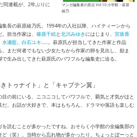
だ同連載が、2年ぶりに
マンガ編集者の原点 Vol.10 小学館・萩原
綾乃
集長の萩原綾乃氏。1994年の入社以降、ハイティーンから
だ。担当作家は、
篠原千絵
と
北川みゆき
にはじまり、
宮坂香
、
水瀬藍
、
白石ユキ
……。萩原氏が担当してきた作家と作品
る。まだ何者でもない少女たちから作家の卵を見出し、励ま
脚で生み出してきた萩原氏のパワフルな編集史に迫る。
めきトゥナイト」と「キャプテン翼」
の目の前にいる、ニコニコしてパワフルで、覇気と才気がほと
葉だ。お話が大好きで、本はもちろん、ドラマや落語も楽しむ
ガを読むことが多かったですね。おそらく小学館の全編集部の
けど（笑）、当時から忘れ物が多かったり、ちょっとぼーっと