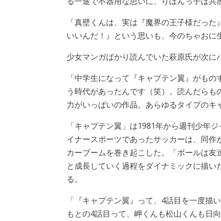
る一途で不器用な思いに、りぼんっ子は共
「真壁くんは、実は『魔界の王子様だった
いいんだ！』という思いも、今のちゃおに
少女マンガばかり読んでいた萩原氏が次に
「中学生になって『キャプテン翼』がもの
う時代があったんです（笑）。読んだらも
力がいっぱいの作品。あらゆるタイプのキ
「キャプテン翼」は1981年から週刊少年
イナースポーツであったサッカーは、同作が
カーブームを巻き起こした。「ボールは友
と成長していく過程をダイナミックに描い
る。
「『キャプテン翼』って、4話目を一度描
もとの4話目って、岬くんも松山くんも日