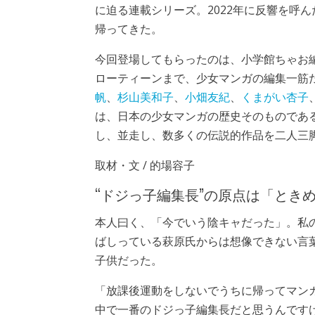
に迫る連載シリーズ。2022年に反響を呼ん
帰ってきた。
今回登場してもらったのは、小学館ちゃお編
ローティーンまで、少女マンガの編集一筋
帆
、
杉山美和子
、
小畑友紀
、
くまがい杏子
は、日本の少女マンガの歴史そのものであ
し、並走し、数多くの伝説的作品を二人三
取材・文 / 的場容子
“ドジっ子編集長”の原点は「とき
本人曰く、「今でいう陰キャだった」。私
ばしっている萩原氏からは想像できない言
子供だった。
「放課後運動をしないでうちに帰ってマン
中で一番のドジっ子編集長だと思うんです