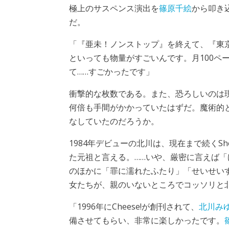
極上のサスペンス演出を
篠原千絵
から叩き
だ。
「『亜未！ノンストップ』を終えて、『東
といっても物量がすごいんです。月100ペ
て……すごかったです」
衝撃的な枚数である。また、恐ろしいのは
何倍も手間がかかっていたはずだ。魔術的
なしていたのだろうか。
1984年デビューの北川は、現在まで続くS
た元祖と言える。……いや、厳密に言えば「
のほかに「罪に濡れたふたり」「せいせい
女たちが、親のいないところでコッソリと
「1996年にCheese!が創刊されて、
北川み
備させてもらい、非常に楽しかったです。