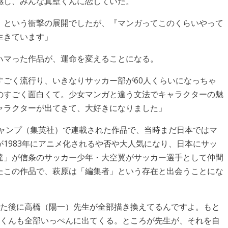
感し、みんな真壁くんに恋していた。
』という衝撃の展開でしたが、『マンガってこのくらいやって
生きています」
ハマった作品が、運命を変えることになる。
すごく流行り、いきなりサッカー部が60人くらいになっちゃ
のすごく面白くて。少女マンガと違う文法でキャラクターの魅
ャラクターが出てきて、大好きになりました」
ジャンプ（集英社）で連載された作品で、当時まだ日本ではマ
1983年にアニメ化されるや否や大人気になり、日本にサッ
達」が信条のサッカー少年・大空翼がサッカー選手として仲間
たこの作品で、萩原は「編集者」という存在と出会うことにな
いた後に高橋（陽一）先生が全部描き換えてるんですよ。もと
向くんも全部いっぺんに出てくる。ところが先生が、それを自