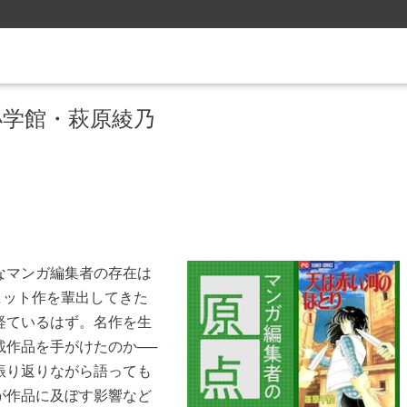
 小学館・萩原綾乃
なマンガ編集者の存在は
ヒット作を輩出してきた
経ているはず。名作を生
載作品を手がけたのか──
振り返りながら語っても
が作品に及ぼす影響など