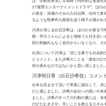
は、生駒里奈演じる地味で内向的な派遣社
の“復讐エンターテイメントドラマ”。ほの
の美女・深瀬のぞみの入社以降、社内で多
るような怪事件の真相を追う様子が描かれ
川津が演じる白石沙希は、ほのかが探る“5
期・早川うららによると地味で人付き合い
切の前触れもなく会社からいなくなり、そ
出演について川津は「演じる事でも社会的
とコメント。また沙希のことを「彼女のひ
待の表れなのではないかと思い演じました
川津明日香（白石沙希役）コメン
台本を読ませて頂いて率直に面白くて、演
だと感じました。沙希の会社への思いや未
ました。沙希のすべての行動の裏には、未
のひたむきさや、辛いことを耐えるエネル