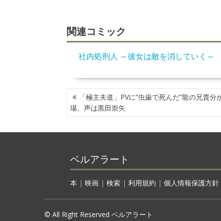
関連コミック
社内処刑人 ～彼女は敵を消していく～
投
「極主夫道」PVに“虫歯で死んだ”龍の兄貴分
稿
場、声は黒田崇矢
ナ
ビ
ゲ
ー
ベルアラート
シ
ョ
ン
本
|
映画
|
検索
|
利用規約
|
個人情報保護方針
© All Right Reserved ベルアラート