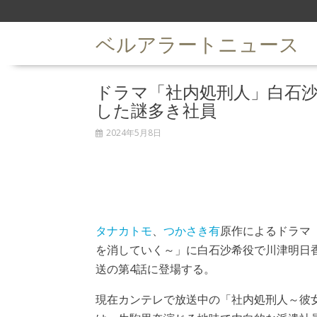
S
k
ベルアラートニュース
i
p
t
ドラマ「社内処刑人」白石沙
o
c
した謎多き社員
o
n
2024年5月8日
t
e
n
t
タナカトモ
、
つかさき有
原作によるドラマ
を消していく～」に白石沙希役で川津明日香
送の第4話に登場する。
現在カンテレで放送中の「社内処刑人～彼