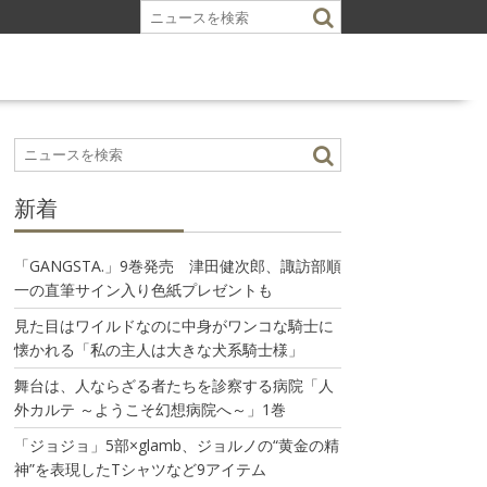
新着
「GANGSTA.」9巻発売 津田健次郎、諏訪部順
一の直筆サイン入り色紙プレゼントも
見た目はワイルドなのに中身がワンコな騎士に
懐かれる「私の主人は大きな犬系騎士様」
舞台は、人ならざる者たちを診察する病院「人
外カルテ ～ようこそ幻想病院へ～」1巻
「ジョジョ」5部×glamb、ジョルノの“黄金の精
神”を表現したTシャツなど9アイテム