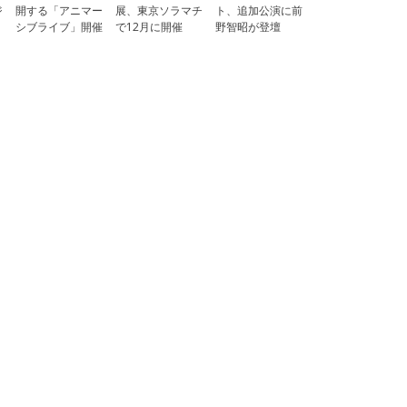
ジ
開する「アニマー
展、東京ソラマチ
ト、追加公演に前
シブライブ」開催
で12月に開催
野智昭が登壇