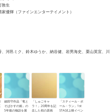
灯敦生
清家優輝（ファインエンターテイメント）
）
香、河邑ミク、鈴木ゆうか、納谷健、岩男海史、栗山英宜、川
バ
細田守作品「竜と
「しゅごキャ
「スティール・ボ
工
そばかすの姫」の
ラ！」20周年を記
ール・ラン」1st
5年後の物語を展
念した初の原画
STAGE上映イベン