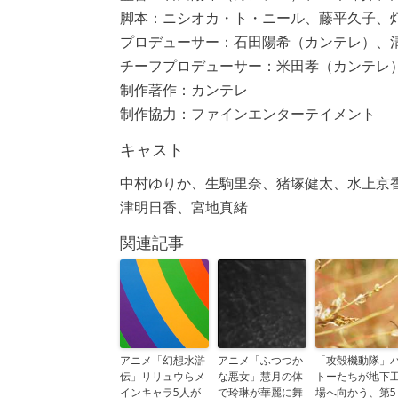
脚本：ニシオカ・ト・ニール、藤平久子、
プロデューサー：石田陽希（カンテレ）、
チーフプロデューサー：米田孝（カンテレ
制作著作：カンテレ
制作協力：ファインエンターテイメント
キャスト
中村ゆりか、生駒里奈、猪塚健太、水上京
津明日香、宮地真緒
関連記事
アニメ「幻想水滸
アニメ「ふつつか
「攻殻機動隊」
伝」リリュウらメ
な悪女」慧月の体
トーたちが地下
インキャラ5人が
で玲琳が華麗に舞
場へ向かう、第5