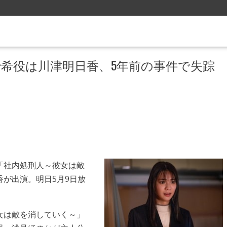
希役は川津明日香、5年前の事件で失踪
「社内処刑人～彼女は敵
が出演。明日5月9日放
女は敵を消していく～」