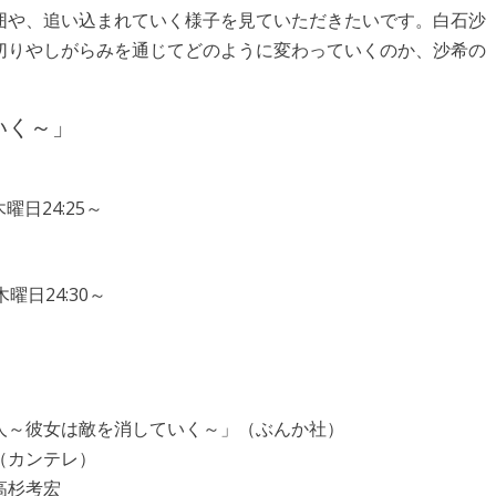
囲や、追い込まれていく様子を見ていただきたいです。白石沙
切りやしがらみを通じてどのように変わっていくのか、沙希の
いく～」
曜日24:25～
曜日24:30～
人～彼女は敵を消していく～」（ぶんか社）
（カンテレ）
高杉考宏