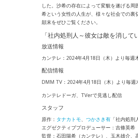
した。沙希の存在によって変貌を遂げる周
希という女性の人生が、様々な社会での裏
顛末をぜひご覧ください。
「社内処刑人～彼女は敵を消して
放送情報
カンテレ：2024年4月18日（木）より毎週木
配信情報
DMM TV：2024年4月18日（木）より毎週木
カンテレドーガ、TVerで見逃し配信
スタッフ
原作：
タナカトモ
、
つかさき有
「社内処刑
エグゼクティブプロデューサー：吉條英希
監督：石田陽希（カンテレ）、玉木雄介、