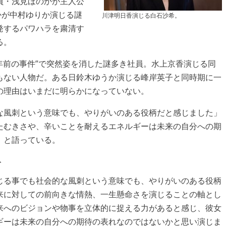
員・浅見ほのかが主人公
かが中村ゆりか演じる謎
川津明日香演じる白石沙希。
発するパワハラを粛清す
る。
年前の事件”で突然姿を消した謎多き社員。水上京香演じる同
もない人物だ。ある日鈴木ゆうか演じる峰岸英子と同時期に一
の理由はいまだに明らかになっていない。
な風刺という意味でも、やりがいのある役柄だと感じました」
たむきさや、辛いことを耐えるエネルギーは未来の自分への期
」と語っている。
ト
じる事でも社会的な風刺という意味でも、やりがいのある役柄
来に対しての前向きな情熱、一生懸命さを演じることの軸とし
来へのビジョンや物事を立体的に捉える力があると感じ、彼女
ギーは未来の自分への期待の表れなのではないかと思い演じま