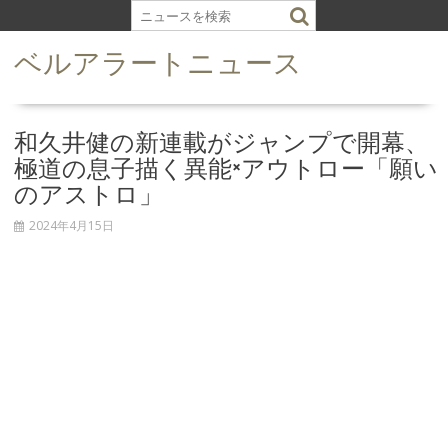
S
k
ベルアラートニュース
i
p
t
o
和久井健の新連載がジャンプで開幕、
c
極道の息子描く異能×アウトロー「願い
o
のアストロ」
n
t
2024年4月15日
e
n
t