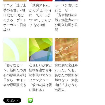
アニメ「逃げ上
「鉄腕アトム」
ラーメン食いに
手の若君」2期
がカプセルトイ
行こーぜー！
EDはぼっちぼ
に “しゅっぱ
「斉木楠雄のΨ
ろまる、ゲスト
つ”や“しょんぼ
難」燃堂力の30
ボーカルに日向
り”など4種
分耐久動画が公
坂46
開
「静かなるド
心優しい少女と
背徳的な恋は終
ン」新田たつお
怪物を宿す青年
わった。でも、
初の原画展が明
の和風ロマンス
あなたの面影が
日から、サイン
ファンタジー
離れない 大横
会や原画販売も
「蛟の花嫁は愛
山飴「まなうら
に溺れる」
の恋人」