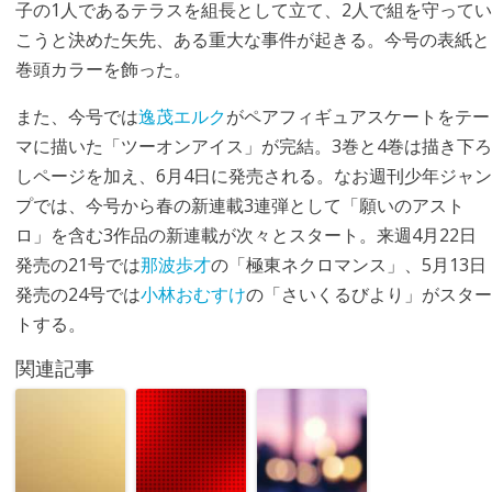
子の1人であるテラスを組長として立て、2人で組を守ってい
こうと決めた矢先、ある重大な事件が起きる。今号の表紙と
巻頭カラーを飾った。
また、今号では
逸茂エルク
がペアフィギュアスケートをテー
マに描いた「ツーオンアイス」が完結。3巻と4巻は描き下ろ
しページを加え、6月4日に発売される。なお週刊少年ジャン
プでは、今号から春の新連載3連弾として「願いのアスト
ロ」を含む3作品の新連載が次々とスタート。来週4月22日
発売の21号では
那波歩才
の「極東ネクロマンス」、5月13日
発売の24号では
小林おむすけ
の「さいくるびより」がスター
トする。
関連記事