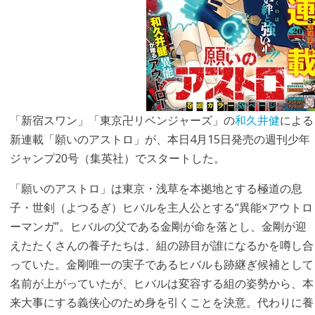
「新宿スワン」「東京卍リベンジャーズ」の
和久井健
による
新連載「願いのアストロ」が、本日4月15日発売の週刊少年
ジャンプ20号（集英社）でスタートした。
「願いのアストロ」は東京・浅草を本拠地とする極道の息
子・世剣（よつるぎ）ヒバルを主人公とする“異能×アウトロ
ーマンガ”。ヒバルの父である金剛が命を落とし、金剛が迎
えたたくさんの養子たちは、組の跡目が誰になるかを噂し合
っていた。金剛唯一の実子であるヒバルも跡継ぎ候補として
名前が上がっていたが、ヒバルは変容する組の姿勢から、本
来大事にする義侠心のため身を引くことを決意。代わりに養