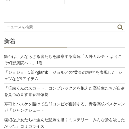
ゲ
ー
シ
ョ
ン
新着
舞台は、人ならざる者たちを診察する病院「人外カルテ ～ようこ
そ幻想病院へ～」1巻
「ジョジョ」5部×glamb、ジョルノの“黄金の精神”を表現したTシ
ャツなど9アイテム
「笹森くんのスカート」コンプレックスを抱えた高校生たちが自身
を見つめ直す青春群像劇
寿司とバスケを賭けて凸凹コンビが奮闘する、青春高校バスケマン
ガ「ジャンクシュート」
繊細な少女たちの歪んだ悲劇を描くミステリー「みんな蛍を殺した
かった」コミカライズ