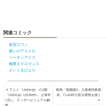
関連コミック
新宿スワン
願いのアストロ
ツーオンアイス
極東ネクロマンス
さいくるびより
投
アニメ「UniteUp!」の2期
映画「陰陽師0」入場者特典発
稿
「UniteUp! -Uni:Birth-」が来年
表、CLAMPが若き晴明を描く
ナ
1月に、ティザービジュアル解
ビ
禁