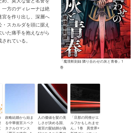
ため、莫大な金と名誉を
。一方のディレーナは絶
迷宮を作り出し、深層へ
公・スカルダを頭に据え
欠いた痛手を抱えながら
載されている。
「魔境斬刻録 隣り合わせの灰と青春」1
巻
の
政略結婚から始ま
人の価値を髪の美
「旦那の同僚がエ
優
る中華後宮スペク
しさが決める国、
ルフかもしれませ
支
タクルロマンス
後宮の髪結師が偽
ん」1巻 異世界×