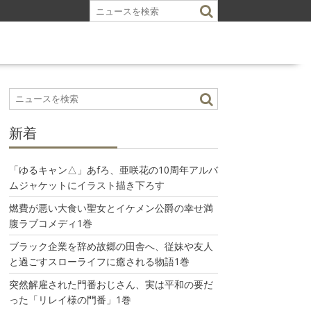
新着
「ゆるキャン△」あfろ、亜咲花の10周年アルバ
ムジャケットにイラスト描き下ろす
燃費が悪い大食い聖女とイケメン公爵の幸せ満
腹ラブコメディ1巻
ブラック企業を辞め故郷の田舎へ、従妹や友人
と過ごすスローライフに癒される物語1巻
突然解雇された門番おじさん、実は平和の要だ
った「リレイ様の門番」1巻