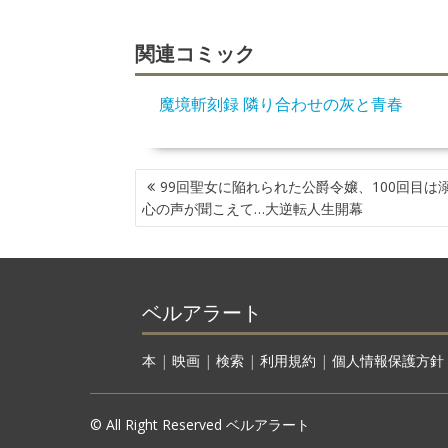
関連コミック
魔境斬刻録 隣り合わせの灰と青春
投
99回聖女に陥れられた公爵令嬢、100回目は
稿
心の声が聞こえて…大逆転人生開幕
ナ
ビ
ゲ
ー
ベルアラート
シ
ョ
ン
本
|
映画
|
検索
|
利用規約
|
個人情報保護方針
© All Right Reserved ベルアラート