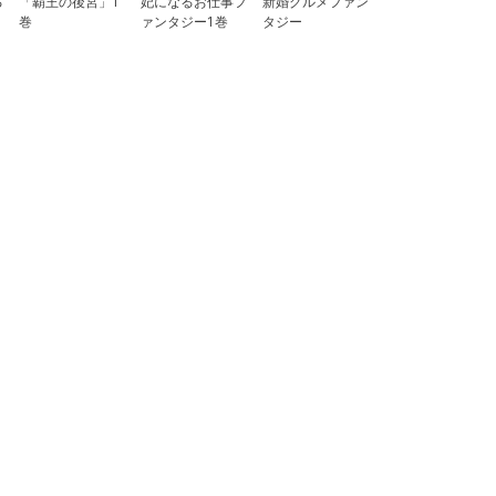
る
「覇王の後宮」1
妃になるお仕事フ
新婚グルメファン
巻
ァンタジー1巻
タジー