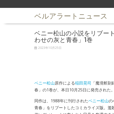
S
k
ベルアラートニュース
i
p
t
ベニー松山の小説をリブート
o
c
わせの灰と青春」1巻
o
n
2023年10月25日
t
e
n
t
ベニー松山
原作による
稲田晃司
「魔境斬刻
春」の1巻が、本日10月25日に発売された
同作は、1988年に刊行された
ベニー松山
の
青春」をリブートしたコミカライズ版。濫