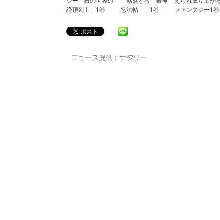
ジー「石の世界の
「魑魅どろ―喰神
えられ成り上が
絶頂剣士」1巻
忍法帖―」1巻
ファンタジー1巻