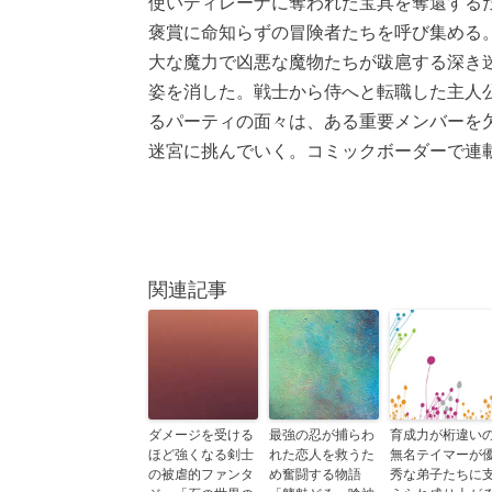
使いディレーナに奪われた宝具を奪還する
褒賞に命知らずの冒険者たちを呼び集める
大な魔力で凶悪な魔物たちが跋扈する深き
姿を消した。戦士から侍へと転職した主人
るパーティの面々は、ある重要メンバーを
迷宮に挑んでいく。コミックボーダーで連
関連記事
ダメージを受ける
最強の忍が捕らわ
育成力が桁違い
ほど強くなる剣士
れた恋人を救うた
無名テイマーが
の被虐的ファンタ
め奮闘する物語
秀な弟子たちに