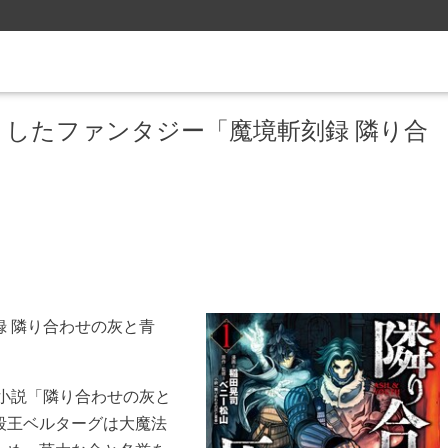
したファンタジー「魔境斬刻録 隣り合
録 隣り合わせの灰と青
。
小説「隣り合わせの灰と
殺王ベルターグは大魔法