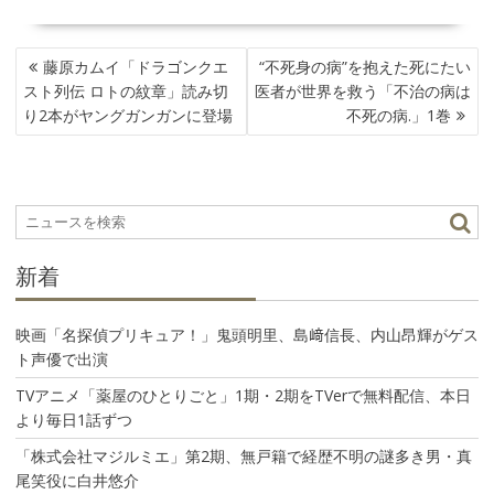
投
藤原カムイ「ドラゴンクエ
“不死身の病”を抱えた死にたい
稿
スト列伝 ロトの紋章」読み切
医者が世界を救う「不治の病は
ナ
り2本がヤングガンガンに登場
不死の病.」1巻
ビ
ゲ
ー
シ
ョ
ン
新着
映画「名探偵プリキュア！」鬼頭明里、島﨑信長、内山昂輝がゲス
ト声優で出演
TVアニメ「薬屋のひとりごと」1期・2期をTVerで無料配信、本日
より毎日1話ずつ
「株式会社マジルミエ」第2期、無戸籍で経歴不明の謎多き男・真
尾笑役に白井悠介