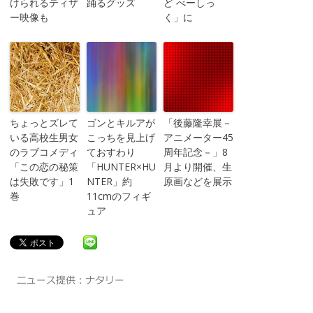
けられるティザ
踊るグッズ
ど べーしっ
ー映像も
く」に
ちょっとズレて
ゴンとキルアが
「後藤隆幸展－
いる高校生男女
こっちを見上げ
アニメーター45
のラブコメディ
ておすわり
周年記念－」8
「この恋の秘策
「HUNTER×HU
月より開催、生
は失敗です」1
NTER」約
原画などを展示
巻
11cmのフィギ
ュア