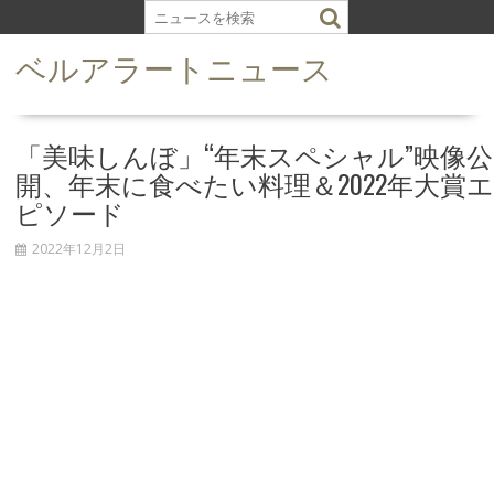
S
k
ベルアラートニュース
i
p
t
o
「美味しんぼ」“年末スペシャル”映像公
c
開、年末に食べたい料理＆2022年大賞エ
o
ピソード
n
t
2022年12月2日
e
n
t