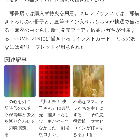
一部書店では購入者特典を用意。メロンブックスでは一部描
き下ろしの小冊子と、直筆サイン入りおもちゃが抽選で当た
る「麻衣の虫ぐらし 新刊発売フェア」応募ハガキが付属す
る。COMIC ZINには描き下ろしイラストカード、とらのあ
なには4Pリーフレットが用意された。
関連記事
己の心を刃に、
「邦キチ！ 映
不遇なママキャ
新時代のスポー
子さん」10巻発
ラたちを幸せに
ツが青年と少女
売 描き下ろし
する！「その悪
を巡り合わせる
は、まだやって
役貴族、ママヒ
「刃魂演義」1
なかった「劇場
ロインが好きす
巻
版コナン」
ぎる」1巻