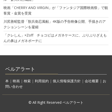
映画「CHERRY AND VIRGIN」が「ファンタジア国際映画祭」で観
客賞・金賞を受賞
川尻善昭監督「獣兵衛忍風帖」4K版の予告映像公開、手描きのア
クションシーンを凝縮
「クレしん」×Zoff チョコビはメガネケースに、ぶりぶりざえも
んの鼻はメガネポーチに
ベルアラート
本
|
映画
|
検索
|
利用規約
|
個人情報保護方針
|
会社概要
|
お
問い合わせ
© All Right Reserved ベルアラート