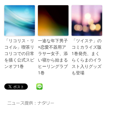
「リコリス・リ
一途な年下男子
「ツイステ」の
コイル」喫茶リ
×恋愛不器用ア
コミカライズ版
コリコでの日常
ラサー女子、添
1巻発売、まく
を描く公式スピ
い寝から始まる
らくらまのイラ
ンオフ1巻
ヒーリングラブ
スト入りグッズ
1巻
も登場