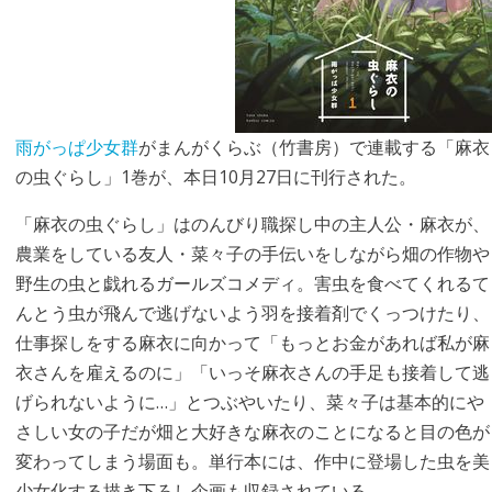
雨がっぱ少女群
がまんがくらぶ（竹書房）で連載する「麻衣
の虫ぐらし」1巻が、本日10月27日に刊行された。
「麻衣の虫ぐらし」はのんびり職探し中の主人公・麻衣が、
農業をしている友人・菜々子の手伝いをしながら畑の作物や
野生の虫と戯れるガールズコメディ。害虫を食べてくれるて
んとう虫が飛んで逃げないよう羽を接着剤でくっつけたり、
仕事探しをする麻衣に向かって「もっとお金があれば私が麻
衣さんを雇えるのに」「いっそ麻衣さんの手足も接着して逃
げられないように…」とつぶやいたり、菜々子は基本的にや
さしい女の子だが畑と大好きな麻衣のことになると目の色が
変わってしまう場面も。単行本には、作中に登場した虫を美
少女化する描き下ろし企画も収録されている。