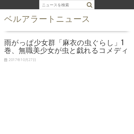
S
k
ベルアラートニュース
i
p
t
o
雨がっぱ少女群「麻衣の虫ぐらし」1
c
巻、無職美少女が虫と戯れるコメディ
o
n
2017年10月27日
t
e
n
t