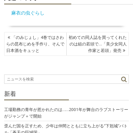
麻衣の虫ぐらし
投
「のみじょし」4巻ではさわ
初めての同人誌を買ってくれた
稿
らの昆布じめを手作り、そんで
のは組の若頭で…「美少女同人
ナ
日本酒をキュッと
作家と若頭」発売
ビ
ゲ
ー
シ
ョ
ン
新着
工場勤務の青年が惹かれたのは……2001年が舞台のラブストーリー
がジャンプ＋で開始
歪んだ国を正すため、少年は仲間とともに立ち上がる“下剋城”バト
ル「蒼天の巨城国」