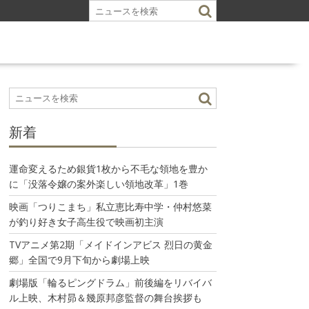
新着
運命変えるため銀貨1枚から不毛な領地を豊か
に「没落令嬢の案外楽しい領地改革」1巻
映画「つりこまち」私立恵比寿中学・仲村悠菜
が釣り好き女子高生役で映画初主演
TVアニメ第2期「メイドインアビス 烈日の黄金
郷」全国で9月下旬から劇場上映
劇場版「輪るピングドラム」前後編をリバイバ
ル上映、木村昴＆幾原邦彦監督の舞台挨拶も