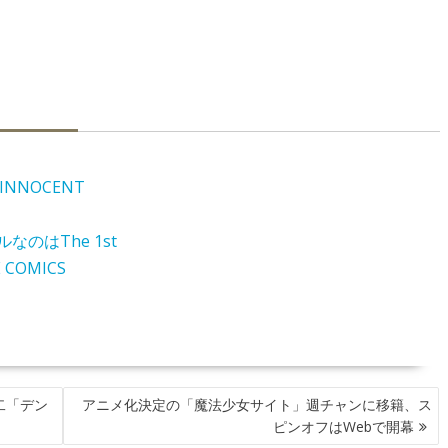
NOCENT
ルなのはThe 1st
 COMICS
二「デン
アニメ化決定の「魔法少女サイト」週チャンに移籍、ス
ピンオフはWebで開幕