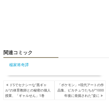
関連コミック
楊家将奇譚
投
ドSでセクシーな“黒ギャ
「ポケモン」×現代アートの作
稿
ル”の体育教師との秘密の個人
品集、ピカチュウたちが“1000
ナ
授業、「ギャルせん」1巻
年後に発掘された”姿に
ビ
ゲ