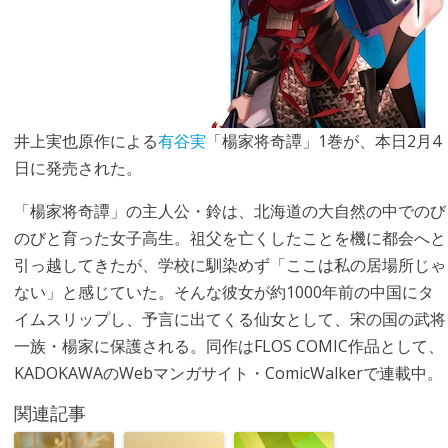
井上実也原作による
有谷実
「楊家将奇譚」1巻が、本日2月4
日に発売された。
「楊家将奇譚」の主人公・鈴は、北海道の大自然の中でのび
のびと育った女子高生。祖父を亡くしたことを機に都会へと
引っ越してきたが、学校に馴染めず「ここは私の居場所じゃ
ない」と感じていた。そんな彼女が約1000年前の中国にタ
イムスリップし、予言に出てくる仙女として、宋の国の武将
一族・楊家に保護される。同作はFLOS COMIC作品として、
KADOKAWAのWebマンガサイト・ComicWalkerで連載中。
関連記事