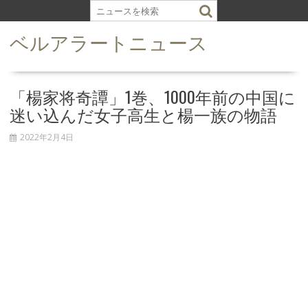
S
k
ベルアラートニュース
i
p
t
o
「楊家将奇譚」1巻、1000年前の中国に
c
迷い込んだ女子高生と楊一族の物語
o
n
2022年2月4日
t
e
n
t