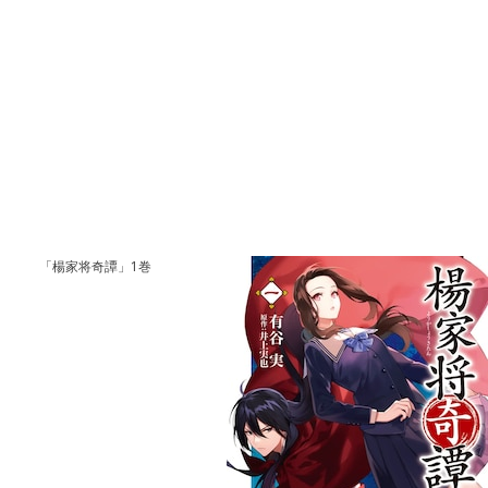
「楊家将奇譚」1巻