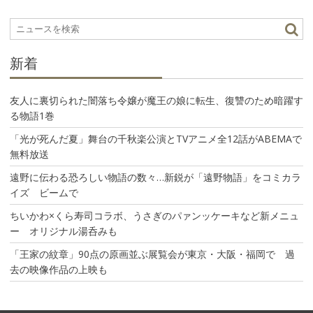
ー
シ
ョ
ン
新着
友人に裏切られた闇落ち令嬢が魔王の娘に転生、復讐のため暗躍す
る物語1巻
「光が死んだ夏」舞台の千秋楽公演とTVアニメ全12話がABEMAで
無料放送
遠野に伝わる恐ろしい物語の数々…新鋭が「遠野物語」をコミカラ
イズ ビームで
ちいかわ×くら寿司コラボ、うさぎのパァンッケーキなど新メニュ
ー オリジナル湯呑みも
「王家の紋章」90点の原画並ぶ展覧会が東京・大阪・福岡で 過
去の映像作品の上映も