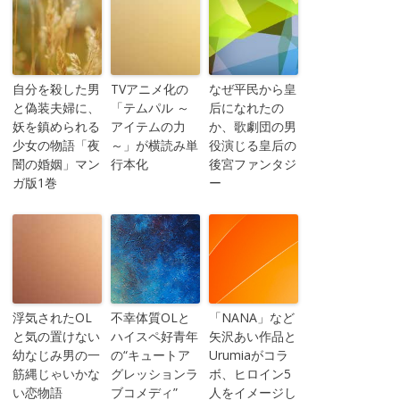
自分を殺した男
TVアニメ化の
なぜ平民から皇
と偽装夫婦に、
「テムパル ～
后になれたの
妖を鎮められる
アイテムの力
か、歌劇団の男
少女の物語「夜
～」が横読み単
役演じる皇后の
闇の婚姻」マン
行本化
後宮ファンタジ
ガ版1巻
ー
浮気されたOL
不幸体質OLと
「NANA」など
と気の置けない
ハイスペ好青年
矢沢あい作品と
幼なじみ男の一
の“キュートア
Urumiaがコラ
筋縄じゃいかな
グレッションラ
ボ、ヒロイン5
い恋物語
ブコメディ”
人をイメージし