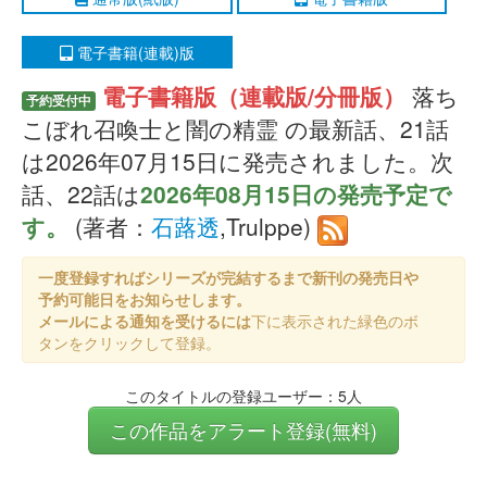
電子書籍(連載)版
電子書籍版（連載版/分冊版）
落ち
予約受付中
こぼれ召喚士と闇の精霊 の最新話、21話
は2026年07月15日に発売されました。次
話、22話は
2026年08月15日の発売予定で
す。
(著者：
石蕗透
,Trulppe)
一度登録すればシリーズが完結するまで新刊の発売日や
予約可能日をお知らせします。
メールによる通知を受けるには
下に表示された緑色のボ
タンをクリックして登録。
このタイトルの登録ユーザー：5人
この作品をアラート登録(無料)