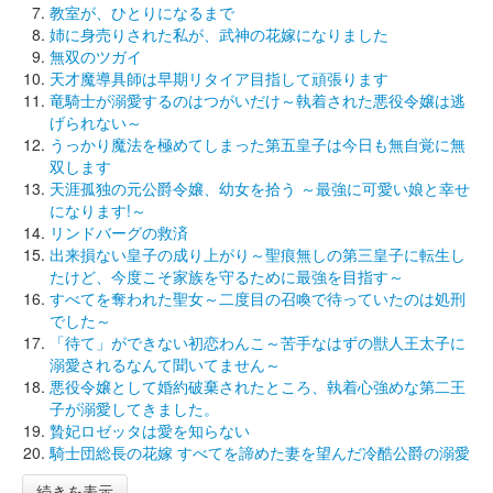
教室が、ひとりになるまで
姉に身売りされた私が、武神の花嫁になりました
無双のツガイ
天才魔導具師は早期リタイア目指して頑張ります
竜騎士が溺愛するのはつがいだけ～執着された悪役令嬢は逃
げられない～
うっかり魔法を極めてしまった第五皇子は今日も無自覚に無
双します
天涯孤独の元公爵令嬢、幼女を拾う ～最強に可愛い娘と幸せ
になります!～
リンドバーグの救済
出来損ない皇子の成り上がり～聖痕無しの第三皇子に転生し
たけど、今度こそ家族を守るために最強を目指す～
すべてを奪われた聖女～二度目の召喚で待っていたのは処刑
でした～
「待て」ができない初恋わんこ～苦手なはずの獣人王太子に
溺愛されるなんて聞いてません～
悪役令嬢として婚約破棄されたところ、執着心強めな第二王
子が溺愛してきました。
贄妃ロゼッタは愛を知らない
騎士団総長の花嫁 すべてを諦めた妻を望んだ冷酷公爵の溺愛
続きを表示