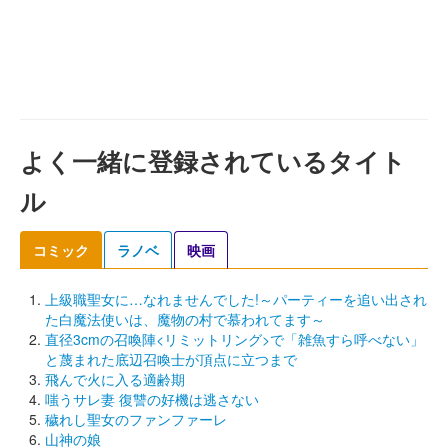
よく一緒に登録されているタイト
ル
コミック
ラノベ
映画
上級職聖女に…なれませんでした!～パーティーを追い出され
た白魔法使いは、魔物の村で慕われてます～
直径3cmの召喚陣<リミットリング>で「雑魚すら呼べない」
と蔑まれた底辺召喚士が頂点に立つまで
飛んで火に入る適齢期
嗤うサレ妻 復讐の好機は逃さない
穢れし聖女のファンファーレ
山神の娘