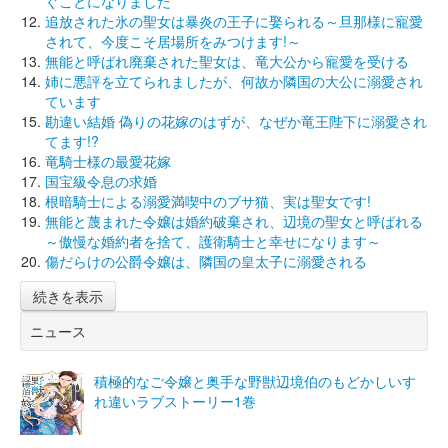
ぐことになりました
追放された氷の聖女は暴炎の王子に娶られる～旦那様に寵愛
されて、今度こそ居場所をみつけます!～
無能と呼ばれ廃棄された聖女は、竜大公から寵愛を受ける
姉に悪評を立てられましたが、何故か隣国の大公に溺愛され
ています
勘違い結婚 偽りの花嫁のはずが、なぜか竜王陛下に溺愛され
てます!?
竜騎士様の最愛花嫁
国宝級令息の求婚
根暗騎士による溺愛満喫中のブサ猫、実は聖女です!
無能と蔑まれた令嬢は婚約破棄され、辺境の聖女と呼ばれる
～傲慢な婚約者を捨て、護衛騎士と幸せになります～
傷だらけの公爵令嬢は、隣国の皇太子に溺愛される
続きを表示
ニュース
積極的なご令嬢と奥手な野獣辺境伯のもどかしいす
れ違いラブストーリー1巻