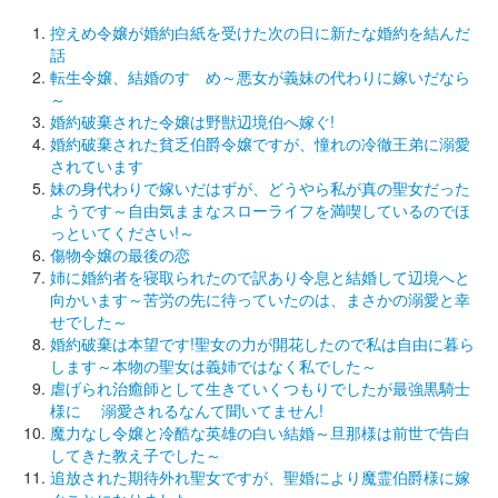
控えめ令嬢が婚約白紙を受けた次の日に新たな婚約を結んだ
話
転生令嬢、結婚のすゝめ～悪女が義妹の代わりに嫁いだなら
～
婚約破棄された令嬢は野獣辺境伯へ嫁ぐ!
婚約破棄された貧乏伯爵令嬢ですが、憧れの冷徹王弟に溺愛
されています
妹の身代わりで嫁いだはずが、どうやら私が真の聖女だった
ようです～自由気ままなスローライフを満喫しているのでほ
っといてください!～
傷物令嬢の最後の恋
姉に婚約者を寝取られたので訳あり令息と結婚して辺境へと
向かいます～苦労の先に待っていたのは、まさかの溺愛と幸
せでした～
婚約破棄は本望です!聖女の力が開花したので私は自由に暮ら
します～本物の聖女は義姉ではなく私でした～
虐げられ治癒師として生きていくつもりでしたが最強黒騎士
様に 溺愛されるなんて聞いてません!
魔力なし令嬢と冷酷な英雄の白い結婚～旦那様は前世で告白
してきた教え子でした～
追放された期待外れ聖女ですが、聖婚により魔霊伯爵様に嫁