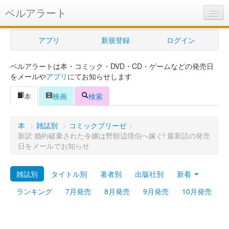
ベルアラート
ベルアラートとは
アプリ
新規登録
ログイン
ヘルプ
ベルアラートは本・コミック・DVD・CD・ゲームなどの発売日
新規登録
をメールや
アプリ
にてお知らせします
ログイン
本
映画
検索
Myカレンダー
本
>
雑誌別
>
コミックブリーゼ
>
購入管理
新訳 婚約破棄された令嬢は野獣辺境伯へ嫁ぐ! 最新話の発売
日をメールでお知らせ
Myシェルフ
雑誌別
タイトル別
著者別
出版社別
新着
プレミアム
ランキング
7月発売
8月発売
9月発売
10月発売