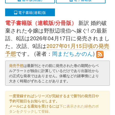
電子書籍(連載)版
電子書籍版（連載版/分冊版）
新訳 婚約破
棄された令嬢は野獣辺境伯へ嫁ぐ! の最新
話、8話は2026年04月17日に発売されまし
た。次話、9話は
2027年01月15日頃の発売
予想
です。 (著者：
岡まだち
,
かのん
)
発売予想
は最新刊とその前に発売された巻の期間からベ
ルアラートが独自に計算しているだけであり出版社から
の正式な発表ではありません。休載などの諸事情により
大きく時期がずれることがあります。
一度登録すればシリーズが完結するまで新刊の発売日や
予約可能日をお知らせします。
メールによる通知を受けるには
下に表示された緑色のボ
タンをクリックして登録。