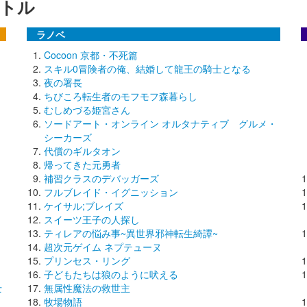
トル
ラノベ
Cocoon 京都・不死篇
スキル0冒険者の俺、結婚して龍王の騎士となる
夜の署長
ちびころ転生者のモフモフ森暮らし
むしめづる姫宮さん
ソードアート・オンライン オルタナティブ グルメ・
シーカーズ
代償のギルタオン
帰ってきた元勇者
補習クラスのデバッガーズ
フルブレイド・イグニッション
ケイサル;ブレイズ
スイーツ王子の人探し
ティレアの悩み事~異世界邪神転生綺譚~
超次元ゲイム ネプテューヌ
プリンセス・リング
子どもたちは狼のように吠える
士
無属性魔法の救世主
牧場物語