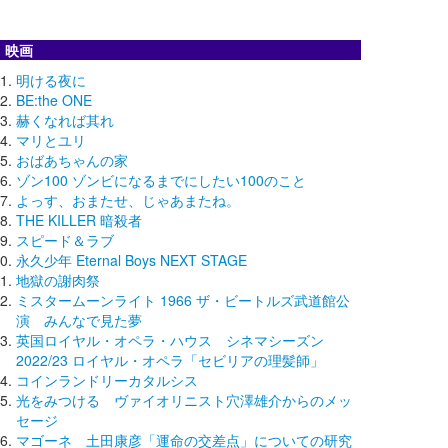
映画
明ける夜に
BE:the ONE
赫くなれば其れ
マリとユリ
おばあちゃんの家
ゾン100 ゾンビになるまでにしたい100のこと
よっす、おまたせ、じゃあまたね。
THE KILLER 暗殺者
スピード＆ラブ
永久少年 Eternal Boys NEXT STAGE
地獄の謝肉祭
ミスタームーンライト 1966 ザ・ビートルズ武道館公
演 みんなで見た夢
英国ロイヤル・オペラ・ハウス シネマシーズン
2022/23 ロイヤル・オペラ「セビリアの理髪師」
コインランドリーカタルシス
光をみつける ヴァイオリニスト穴澤雄介からのメッ
セージ
マゴーネ 土田康彦「運命の交差点」についての研究