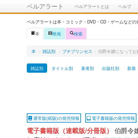
ベルアラート
ベルアラートとは
ヘルプ
ベルアラートは本・コミック・DVD・CD・ゲームなど
本
映画
検索
本
>
雑誌別
>
プチプリンセス
>
伯爵令嬢になってお嬢
雑誌別
タイトル別
著者別
出版社別
新着
通常版(紙版)の発売情報
電子書籍版の発売情報
電子書籍版（連載版/分冊版）
伯爵令嬢