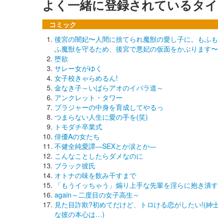
よく一緒に登録されているタイ
コミック
後宮の闇妃〜人間に捨てられ魔獣の愛し子に。もふも
ふ魔獣を守るため、後宮で悪妃の仮面をかぶります〜
堕欲
サレー女がゆく
女子校きゃらめるん!
金なき子～いばらアオのイバラ道～
アンクレット・タワー
ブラジャーの中身を育成してやるっ
つまらない人生に愛の手を(笑)
トモダチ卒業式
俳優Aの女たち
不健全純愛譚―SEXとか涙とか―
こんなことしたらダメなのに
ブラック彼氏
オトナの味を飲み干すまで
「もうイッちゃう」煽り上手な先輩を淫らに抱き潰す
again～二度目の女子高生～
見た目詐欺?初めてだけど、トロける恋がしたい!(紳
な彼の本心は…)