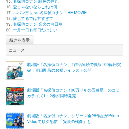
名探偵コナン 緋色の弾丸
愛じゃないならこれは何
ルパン三世 vs 名探偵コナン THE MOVIE
愛してるでは甘すぎて
名探偵コナン 業火の向日葵
十月十日も毎日たのしい
続きを表示
ニュース
劇場版「名探偵コナン」4作品連続で興収100億円突
破！青山剛昌のお祝いイラスト公開
劇場版「名探偵コナン 100万ドルの五稜星」のコミ
カライズ1・2巻が同時発売
劇場版「名探偵コナン」シリーズ全28作品がPrime
Videoで順次配信 「隻眼の残像」も