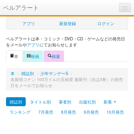
ベルアラート
ベルアラートとは
アプリ
新規登録
ログイン
ヘルプ
ベルアラートは本・コミック・DVD・CD・ゲームなどの発売日
新規登録
をメールや
アプリ
にてお知らせします
ログイン
本
映画
検索
Myカレンダー
本
>
雑誌別
>
少年サンデーS
>
購入管理
名探偵コナン 100万ドルの五稜星 最新刊（次は3巻）の発売
日をメールでお知らせ
Myシェルフ
雑誌別
タイトル別
著者別
出版社別
新着
プレミアム
ランキング
7月発売
8月発売
9月発売
10月発売