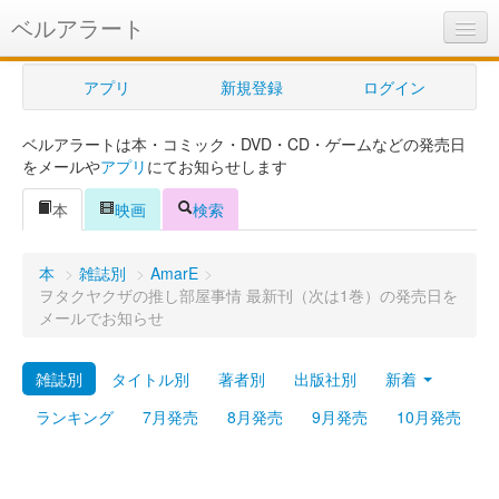
ベルアラート
ベルアラートとは
アプリ
新規登録
ログイン
ヘルプ
ベルアラートは本・コミック・DVD・CD・ゲームなどの発売日
新規登録
をメールや
アプリ
にてお知らせします
ログイン
本
映画
検索
Myカレンダー
本
>
雑誌別
>
AmarE
>
購入管理
ヲタクヤクザの推し部屋事情 最新刊（次は1巻）の発売日を
メールでお知らせ
Myシェルフ
雑誌別
タイトル別
著者別
出版社別
新着
プレミアム
ランキング
7月発売
8月発売
9月発売
10月発売