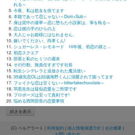
れる～
今夜、私は処女を捨てます
本能であって恋じゃない～Dom×Sub～
身は泥中の蓮華～恋に堕ちた小説家は、筆を執る～
恋は彼の手のひらの上
大人じゃお姫様にはなれません。
嫁いでください、尚孝くん!
シュガーレス・レモネード 10年後、初恋の彼と…
初恋スクエア
部長と私のヒミツの週末
その行動、無責任すぎです社長
転生シンデレラと追放された魔法使い
35歳失恋OLは22歳海野くんに溺愛されて困ってます
フェイクな恋は甘くない～bitterfakechocolate～
羽黒先生は疑似恋愛をご所望です
プロポーズは至って真剣です!
悩める西岡部長の恋愛事情
続きを表示
(C) ベルアラート |
利用規約
|
個人情報保護方針
|
会社概要
|
お問い合わせ