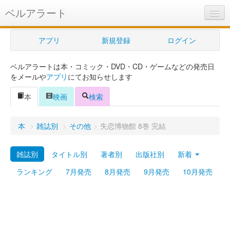
ベルアラート
ベルアラートとは
アプリ
新規登録
ログイン
ヘルプ
ベルアラートは本・コミック・DVD・CD・ゲームなどの発売日
新規登録
をメールや
アプリ
にてお知らせします
ログイン
本
映画
検索
Myカレンダー
本
>
雑誌別
>
その他
>
失恋博物館 8巻 完結
購入管理
雑誌別
タイトル別
著者別
出版社別
新着
Myシェルフ
ランキング
7月発売
8月発売
9月発売
10月発売
プレミアム