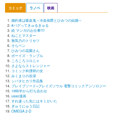
コミック
ラノベ
映画
婚約者は吸血鬼～冷血侯爵とひみつの結婚～
#バグってきゅるきゅる
続 マンガのお仕事!!!!
ねことマスター
無気力のトリセツ
そらペン
ひみつの花園さん
ボーイズ・ランブル
ころころコロニャ
さよならストレンジャー
コミック科捜研の女
みくまりの谷深
シバタヒカリ作品集
ブレイブソード×ブレイズソウル 電撃コミックアンソロジー
19時半から打ち合わせ
usao漫画
すれ違った先にはキミがいた
ぎゅうにゅう日記
OMEGA 2-D