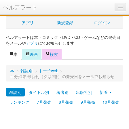
ベルアラート
ベルアラートとは
アプリ
新規登録
ログイン
ヘルプ
ベルアラートは本・コミック・DVD・CD・ゲームなどの発売日
新規登録
をメールや
アプリ
にてお知らせします
ログイン
本
映画
検索
Myカレンダー
本
>
雑誌別
>
トーチweb
>
購入管理
半分姉弟 最新刊（次は2巻）の発売日をメールでお知らせ
Myシェルフ
雑誌別
タイトル別
著者別
出版社別
新着
プレミアム
ランキング
7月発売
8月発売
9月発売
10月発売