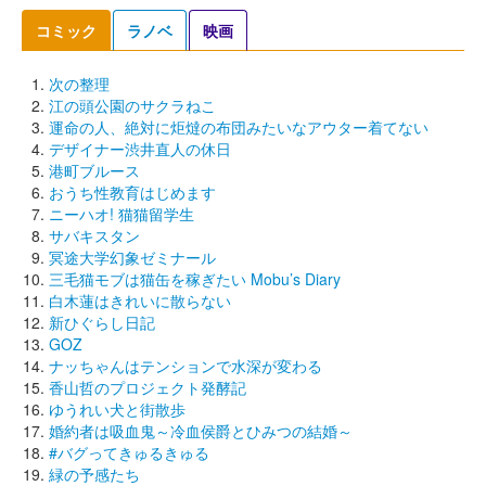
コミック
ラノベ
映画
次の整理
江の頭公園のサクラねこ
運命の人、絶対に炬燵の布団みたいなアウター着てない
デザイナー渋井直人の休日
港町ブルース
おうち性教育はじめます
ニーハオ! 猫猫留学生
サバキスタン
冥途大学幻象ゼミナール
三毛猫モブは猫缶を稼ぎたい Mobu’s Diary
白木蓮はきれいに散らない
新ひぐらし日記
GOZ
ナッちゃんはテンションで水深が変わる
香山哲のプロジェクト発酵記
ゆうれい犬と街散歩
婚約者は吸血鬼～冷血侯爵とひみつの結婚～
#バグってきゅるきゅる
緑の予感たち