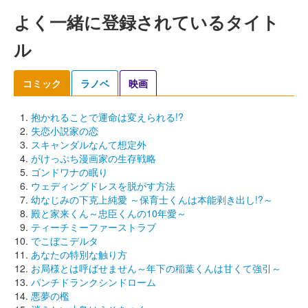
よく一緒に登録されているタイト
ル
コミック
ラノベ
映画
抱かれることで運命は変えられる!?
失恋小説家の恋
スキャンダルなんて想定外
がけっぷち漫画家の生存戦略
ゴンドワナの眠り
ウェディングドレスを脱がす方法
幼なじみの下克上純愛 ～保育士くんは本能剥き出し!?～
殿と家来くん～忠臣くんの10年愛～
ティーチミーファーストラブ
でこぼこデルタ
あなたの特別な触り方
お局様とは呼ばせません～年下の稲葉くんは甘くて強引～
パンチドランクシンドローム
悪夢の檻