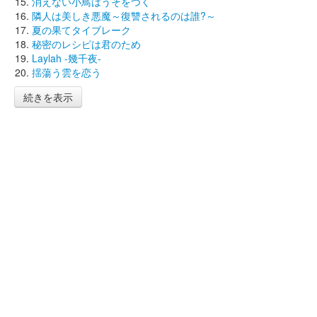
消えない小鳥はうそをつく
隣人は美しき悪魔～復讐されるのは誰?～
夏の果てタイブレーク
秘密のレシピは君のため
Laylah -幾千夜-
揺蕩う雲を恋う
続きを表示