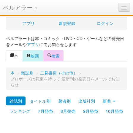
ベルアラート
ベルアラートとは
アプリ
新規登録
ログイン
ヘルプ
ベルアラートは本・コミック・DVD・CD・ゲームなどの発売日
新規登録
をメールや
アプリ
にてお知らせします
ログイン
本
映画
検索
Myカレンダー
本
>
雑誌別
>
二見書房（その他）
>
購入管理
プロポーズは花束を持って 最新刊の発売日をメールでお知
らせ
Myシェルフ
雑誌別
タイトル別
著者別
出版社別
新着
プレミアム
ランキング
7月発売
8月発売
9月発売
10月発売