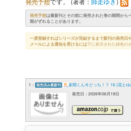
発売予想
です。 (著者：
師走ゆき
)
発売予想
は最新刊とその前に発売された巻の期間から
期がずれることがあります。
一度登録すればシリーズが完結するまで新刊の発売日
メールによる通知を受けるには
下に表示された緑色の
1：
多聞くん今どっち！？ 16 (花と
発売済み最新刊
発売日：2026年06月19日