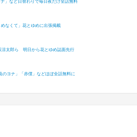
のヨナ」など日替わりで毎日夜だけ全話無料
さめなくて」花とゆめに出張掲載
坂涼太郎ら 明日から花とゆめ誌⾯先⾏
暁のヨナ」「赤僕」などほぼ全話無料に
) ベルアラート |
利用規約
|
個人情報保護方針
|
会社概要
|
お問い合わせ