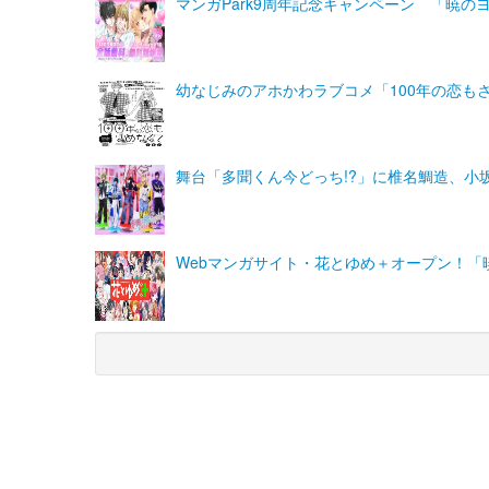
マンガPark9周年記念キャンペーン 「暁
幼なじみのアホかわラブコメ「100年の恋も
舞台「多聞くん今どっち!?」に椎名鯛造、⼩
Webマンガサイト・花とゆめ＋オープン！「
(C