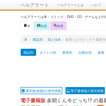
ベルアラート
ベルアラートとは
ヘルプ
ベルアラートは本・コミック・DVD・CD・ゲームなど
本
映画
検索
本
>
雑誌別
>
花とゆめ
>
多聞くん今どっち!? 最新
雑誌別
タイトル別
著者別
出版社別
新着
通常版(紙版)の発売情報
電子書籍版の発売情報
電子書籍版
多聞くん今どっち!? の最