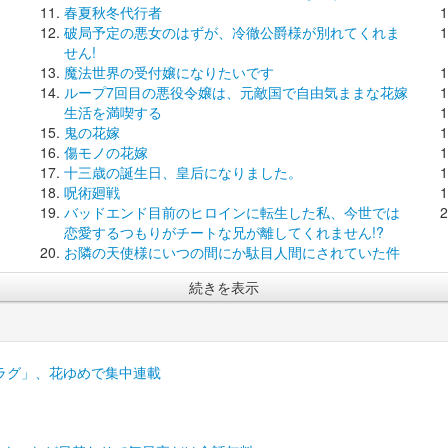
春夏秋冬代行者
破局予定の悪女のはずが、冷徹公爵様が別れてくれま
せん!
魔法世界の受付嬢になりたいです
ループ7回目の悪役令嬢は、元敵国で自由気ままな花嫁
生活を満喫する
鬼の花嫁
傷モノの花嫁
十三歳の誕生日、皇后になりました。
呪術廻戦
バッドエンド目前のヒロインに転生した私、今世では
恋愛するつもりがチートな兄が離してくれません!?
お隣の天使様にいつの間にか駄目人間にされていた件
続きを表示
ラグ」、花ゆめで集中連載