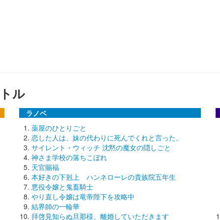
トル
ラノベ
薬屋のひとりごと
恋した人は、妹の代わりに死んでくれと言った。
サイレント・ウィッチ 沈黙の魔女の隠しごと
神さま学校の落ちこぼれ
天官賜福
本好きの下剋上 ハンネローレの貴族院五年生
悪役令嬢と鬼畜騎士
やり直し令嬢は竜帝陛下を攻略中
結界師の一輪華
拝啓見知らぬ旦那様、離婚していただきます