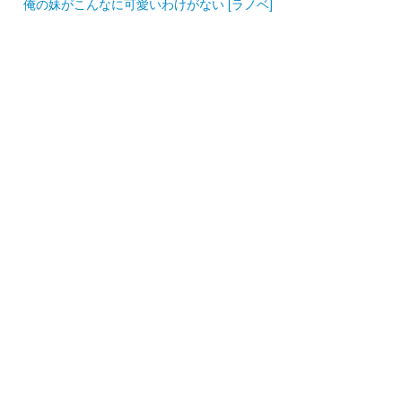
俺の妹がこんなに可愛いわけがない [ラノベ]