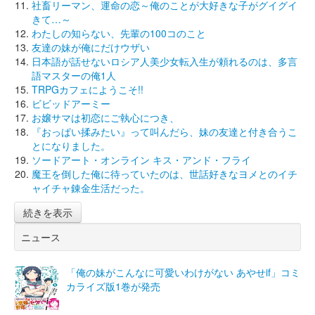
社畜リーマン、運命の恋～俺のことが大好きな子がグイグイ
きて…～
わたしの知らない、先輩の100コのこと
友達の妹が俺にだけウザい
日本語が話せないロシア人美少女転入生が頼れるのは、多言
語マスターの俺1人
TRPGカフェにようこそ!!
ビビッドアーミー
お嬢サマは初恋にご執心につき、
『おっぱい揉みたい』って叫んだら、妹の友達と付き合うこ
とになりました。
ソードアート・オンライン キス・アンド・フライ
魔王を倒した俺に待っていたのは、世話好きなヨメとのイチ
ャイチャ錬金生活だった。
続きを表示
ニュース
「俺の妹がこんなに可愛いわけがない あやせif」コミ
カライズ版1巻が発売