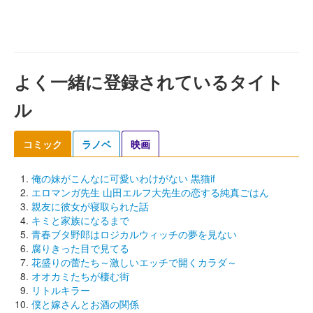
よく一緒に登録されているタイト
ル
コミック
ラノベ
映画
俺の妹がこんなに可愛いわけがない 黒猫if
エロマンガ先生 山田エルフ大先生の恋する純真ごはん
親友に彼女が寝取られた話
キミと家族になるまで
青春ブタ野郎はロジカルウィッチの夢を見ない
腐りきった目で見てる
花盛りの蕾たち～激しいエッチで開くカラダ～
オオカミたちが棲む街
リトルキラー
僕と嫁さんとお酒の関係