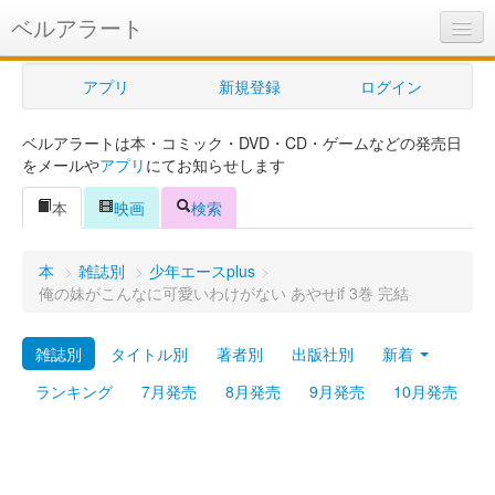
ベルアラート
ベルアラートとは
アプリ
新規登録
ログイン
ヘルプ
ベルアラートは本・コミック・DVD・CD・ゲームなどの発売日
新規登録
をメールや
アプリ
にてお知らせします
ログイン
本
映画
検索
Myカレンダー
本
>
雑誌別
>
少年エースplus
>
購入管理
俺の妹がこんなに可愛いわけがない あやせif 3巻 完結
Myシェルフ
雑誌別
タイトル別
著者別
出版社別
新着
プレミアム
ランキング
7月発売
8月発売
9月発売
10月発売