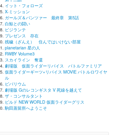
イット・フォローズ
X-ミッション
ガールズ＆パンツァー 最終章 第5話
白鯨との闘い
ビジランテ
プレゼンス 存在
残穢（ざんえ） 住んではいけない部屋
planetarian 星の人
RWBY Volume3
スカイライン 奪還
劇場版 仮面ライダーリバイス バトルファミリア
仮面ライダーギーツ×リバイス MOVIE バトルロワイヤ
ル
ビバリウム
劇場版 Gのレコンギスタ V 死線を越えて
ザ・コンサルタント
ビルド NEW WORLD 仮面ライダーグリス
駒田蒸留所へようこそ