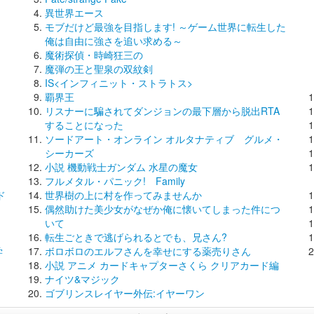
異世界エース
モブだけど最強を目指します! ～ゲーム世界に転生した
俺は自由に強さを追い求める～
魔術探偵・時崎狂三の
魔弾の王と聖泉の双紋剣
IS<インフィニット・ストラトス>
覇界王
リスナーに騙されてダンジョンの最下層から脱出RTA
することになった
た
ソードアート・オンライン オルタナティブ グルメ・
シーカーズ
小説 機動戦士ガンダム 水星の魔女
フルメタル・パニック! Family
ド
世界樹の上に村を作ってみませんか
偶然助けた美少女がなぜか俺に懐いてしまった件につ
いて
転生ごときで逃げられるとでも、兄さん?
学
ボロボロのエルフさんを幸せにする薬売りさん
小説 アニメ カードキャプターさくら クリアカード編
ナイツ&マジック
ゴブリンスレイヤー外伝:イヤーワン