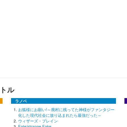
トル
ラノベ
お狐様にお願い!～廃村に残ってた神様がファンタジー
化した現代社会に放り込まれたら最強だった～
ウィザーズ・ブレイン
Fate/strange Fake