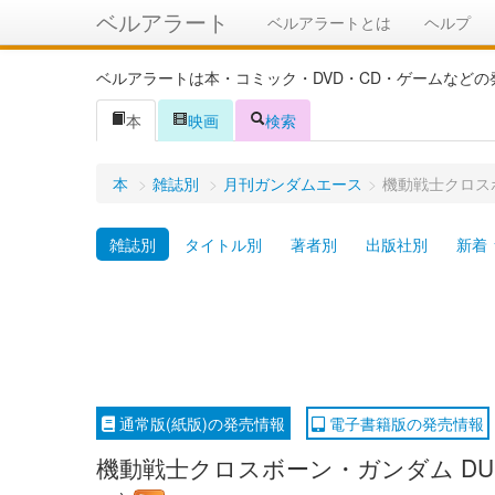
ベルアラート
ベルアラートとは
ヘルプ
ベルアラートは本・コミック・DVD・CD・ゲームなど
本
映画
検索
本
>
雑誌別
>
月刊ガンダムエース
>
機動戦士クロスボ
雑誌別
タイトル別
著者別
出版社別
新着
通常版(紙版)の発売情報
電子書籍版の発売情報
機動戦士クロスボーン・ガンダム DUS