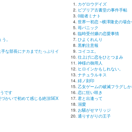
カゲロウデイズ
ビブリア古書堂の事件手帖
0能者ミナト
世界一初恋 ~横澤隆史の場合
苺パニック
臨時受付嬢の恋愛事情
ょう。
ひよくれんり
黒豹注意報
上手な部長にナカまでたっぷりイ
コイコエ。
仕上げに恋をひとつまみ
神様の御用人
ヒロインかもしれない。
ナチュラルキス
緋ノ刻印
乙女ゲームの破滅フラグしか
うです
恋に狂い咲き
づかいで初めて感じる絶頂SEX
君と出逢って
溺愛
お騒がせマリッジ
通りすがりの王子