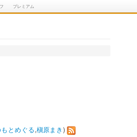
フ
プレミアム
のもとめぐる
,
槇原まき
)