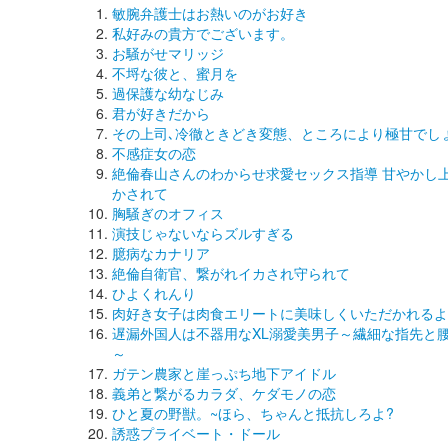
敏腕弁護士はお熱いのがお好き
私好みの貴方でございます。
お騒がせマリッジ
不埒な彼と、蜜月を
過保護な幼なじみ
君が好きだから
その上司､冷徹ときどき変態、ところにより極甘でし
不感症女の恋
絶倫春山さんのわからせ求愛セックス指導 甘やかし
かされて
胸騒ぎのオフィス
演技じゃないならズルすぎる
臆病なカナリア
絶倫自衛官、繋がれイカされ守られて
ひよくれんり
肉好き女子は肉食エリートに美味しくいただかれるよ
遅漏外国人は不器用なXL溺愛美男子～繊細な指先と腰
～
ガテン農家と崖っぷち地下アイドル
義弟と繋がるカラダ、ケダモノの恋
ひと夏の野獣。~ほら、ちゃんと抵抗しろよ?
誘惑プライベート・ドール