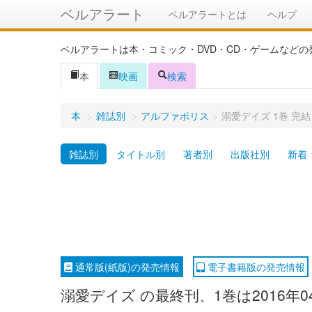
ベルアラート
ベルアラートとは
ヘルプ
ベルアラートは本・コミック・DVD・CD・ゲームなど
本
映画
検索
本
>
雑誌別
>
アルファポリス
>
溺愛デイズ 1巻 完結
雑誌別
タイトル別
著者別
出版社別
新着
通常版(紙版)の発売情報
電子書籍版の発売情報
溺愛デイズ の最終刊、1巻は2016年