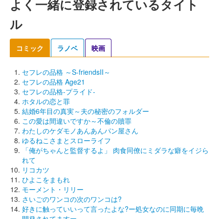
よく一緒に登録されているタイト
ル
コミック
ラノベ
映画
セフレの品格 ～S-friendsII～
セフレの品格 Age21
セフレの品格-プライド-
ホタルの恋と罪
結婚6年目の真実～夫の秘密のフォルダー
この愛は間違いですか～不倫の贖罪
わたしのケダモノあんあんパン屋さん
ゆるねこさまとスローライフ
「俺がちゃんと監督するよ」 肉食同僚にミダラな癖をイジら
れて
リコカツ
ひよこをまもれ
モーメント・リリー
さいごのワンコの次のワンコは?
好きに触っていいって言ったよな?ー処女なのに同期に毎晩
開発されてますー