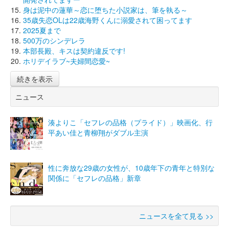
身は泥中の蓮華～恋に堕ちた小説家は、筆を執る～
35歳失恋OLは22歳海野くんに溺愛されて困ってます
2025夏まで
500万のシンデレラ
本部長殿、キスは契約違反です!
ホリデイラブ~夫婦間恋愛~
続きを表示
ニュース
湊よりこ「セフレの品格（プライド）」映画化、行
平あい佳と青柳翔がダブル主演
性に奔放な29歳の女性が、10歳年下の青年と特別な
関係に「セフレの品格」新章
ニュースを全て見る >>