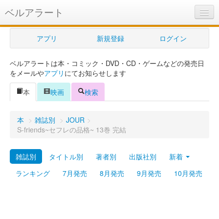
ベルアラート
ベルアラートとは
アプリ
新規登録
ログイン
ヘルプ
ベルアラートは本・コミック・DVD・CD・ゲームなどの発売日
新規登録
をメールや
アプリ
にてお知らせします
ログイン
本
映画
検索
Myカレンダー
本
>
雑誌別
>
JOUR
>
購入管理
S-friends~セフレの品格~ 13巻 完結
Myシェルフ
雑誌別
タイトル別
著者別
出版社別
新着
プレミアム
ランキング
7月発売
8月発売
9月発売
10月発売