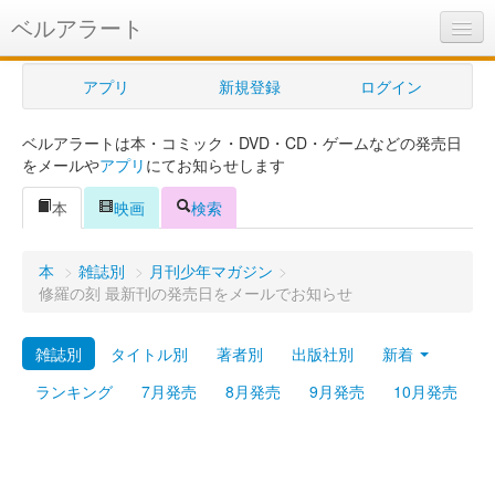
ベルアラート
ベルアラートとは
アプリ
新規登録
ログイン
ヘルプ
ベルアラートは本・コミック・DVD・CD・ゲームなどの発売日
新規登録
をメールや
アプリ
にてお知らせします
ログイン
本
映画
検索
Myカレンダー
本
>
雑誌別
>
月刊少年マガジン
>
購入管理
修羅の刻 最新刊の発売日をメールでお知らせ
Myシェルフ
雑誌別
タイトル別
著者別
出版社別
新着
プレミアム
ランキング
7月発売
8月発売
9月発売
10月発売