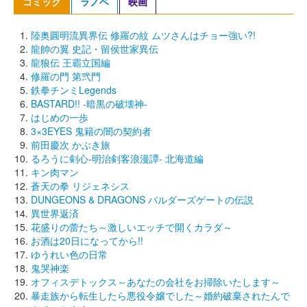
コミック
ラノベ
映画
陸奥圓明流異界伝 修羅の紋 ムツさんはチョー強い?!
龍帥の翼 史記・留侯世家異伝
龍狼伝 王霸立国編
修羅の門 第弐門
鉄拳チンミLegends
BASTARD!! -暗黒の破壊神-
はじめの一歩
3×3EYES 鬼籍の闇の契約者
前田慶次 かぶき旅
るろうに剣心-明治剣客浪漫譚- 北海道編
キン肉マン
蒼天の拳 リジェネシス
DUNGEONS & DRAGONS バルダーズゲートの伝説
異世界返済
花盛りの蕾たち～激しいエッチで開くカラダ～
お酒は20日になってから!!
ゆうれい色の日常
鬼哭神楽
オフィスデトックス～あなたの会社をお掃除いたします～
暴走族から転生したら悪役令嬢でした～婚約破棄されたんで