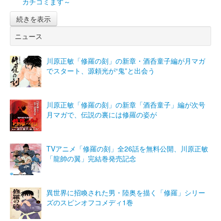
カチコミます～
続きを表示
ニュース
川原正敏「修羅の刻」の新章・酒呑童子編が月マガ
でスタート、源頼光が“鬼”と出会う
川原正敏「修羅の刻」の新章「酒呑童子」編が次号
月マガで、伝説の裏には修羅の姿が
TVアニメ「修羅の刻」全26話を無料公開、川原正敏
「龍帥の翼」完結巻発売記念
異世界に招喚された男・陸奥を描く「修羅」シリー
ズのスピンオフコメディ1巻