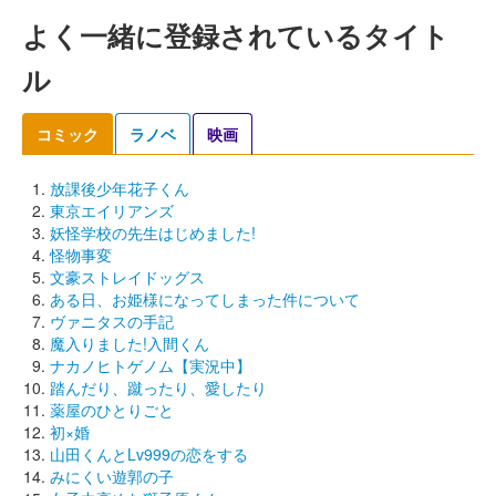
よく一緒に登録されているタイト
ル
コミック
ラノベ
映画
放課後少年花子くん
東京エイリアンズ
妖怪学校の先生はじめました!
怪物事変
文豪ストレイドッグス
ある日、お姫様になってしまった件について
ヴァニタスの手記
魔入りました!入間くん
ナカノヒトゲノム【実況中】
踏んだり、蹴ったり、愛したり
薬屋のひとりごと
初×婚
山田くんとLv999の恋をする
みにくい遊郭の子