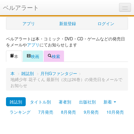
ベルアラート
ベルアラートとは
アプリ
新規登録
ログイン
ヘルプ
ベルアラートは本・コミック・DVD・CD・ゲームなどの発売日
新規登録
をメールや
アプリ
にてお知らせします
ログイン
本
映画
検索
Myカレンダー
本
>
雑誌別
>
月刊Gファンタジー
>
購入管理
地縛少年 花子くん 最新刊（次は26巻）の発売日をメールで
お知らせ
Myシェルフ
雑誌別
タイトル別
著者別
出版社別
新着
プレミアム
ランキング
7月発売
8月発売
9月発売
10月発売