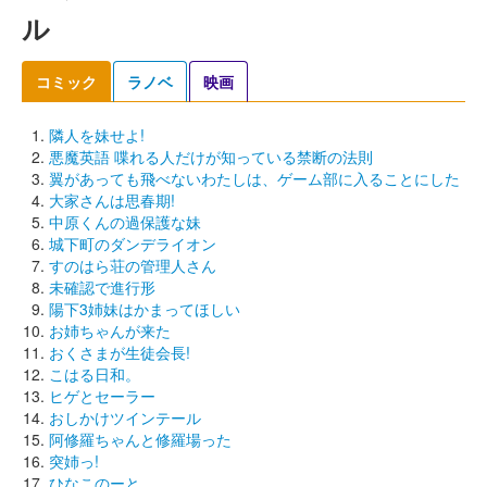
ル
コミック
ラノベ
映画
隣人を妹せよ!
悪魔英語 喋れる人だけが知っている禁断の法則
翼があっても飛べないわたしは、ゲーム部に入ることにした
大家さんは思春期!
中原くんの過保護な妹
城下町のダンデライオン
すのはら荘の管理人さん
未確認で進行形
陽下3姉妹はかまってほしい
お姉ちゃんが来た
おくさまが生徒会長!
こはる日和。
ヒゲとセーラー
おしかけツインテール
阿修羅ちゃんと修羅場った
突姉っ!
ひなこのーと