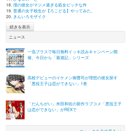
僕の彼女がマジメ過ぎる処女ビッチな件
普通の女子校生が【ろこどる】やってみた。
きんいろモザイク
続きを表示
ニュース
一迅プラスで毎日無料イッキ読みキャンペーン開
催、今日から「最遊記」シリーズ
高校デビューのイケメン御曹司が理想の彼女探す
「悪役王子は恋ができない」1巻
「だんちがい」米田和佐の新作ラブコメ「悪役王子
は恋ができない」がREXで
ニュースを全て見る >>