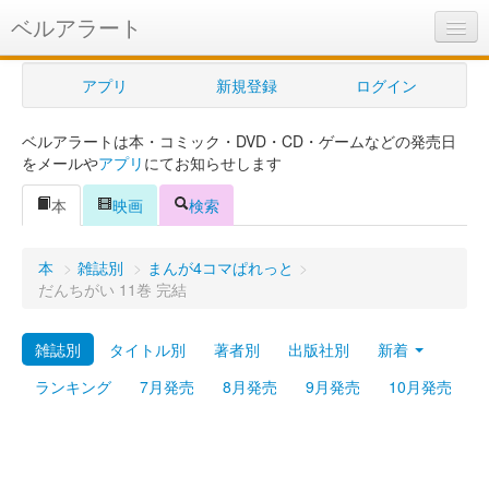
ベルアラート
ベルアラートとは
アプリ
新規登録
ログイン
ヘルプ
ベルアラートは本・コミック・DVD・CD・ゲームなどの発売日
新規登録
をメールや
アプリ
にてお知らせします
ログイン
本
映画
検索
Myカレンダー
本
>
雑誌別
>
まんが4コマぱれっと
>
購入管理
だんちがい 11巻 完結
Myシェルフ
雑誌別
タイトル別
著者別
出版社別
新着
プレミアム
ランキング
7月発売
8月発売
9月発売
10月発売