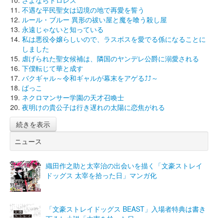
不遇な平民聖女は辺境の地で再愛を誓う
ルール・ブルー 異形の祓い屋と魔を喰う殺し屋
永遠じゃないと知っている
私は悪役令嬢らしいので、ラスボスを愛でる係になることに
しました
虐げられた聖女候補は、隣国のヤンデレ公爵に溺愛される
下僕転じて華と成す
バクギャル～令和ギャルが幕末をアゲる⤴⤴～
ばっこ
ネクロマンサー学園の天才召喚士
夜明けの貴公子は行き遅れの太陽に恋焦がれる
続きを表示
ニュース
織田作之助と太宰治の出会いを描く「文豪ストレイ
ドッグス 太宰を拾った日」マンガ化
「文豪ストレイドッグス BEAST」入場者特典は書き