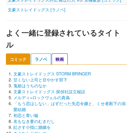
文豪ストレイドッグス [ラノベ]
よく一緒に登録されているタイト
ル
コミック
ラノベ
映画
文豪ストレイドッグス STORM BRINGER
甘くない上司と甘やかす部下
鬼姫はうちのなか
文豪ストレイドッグス 探偵社設立秘話
メルディ=ロックヴェルの真偽
「もう恋はしない」はずだった失恋令嬢と、くせ者殿下の溺
愛結婚
初恋と青い嘘
名もなき妻のむきだし
紅さす小指に婚姻を
さよならドロレス