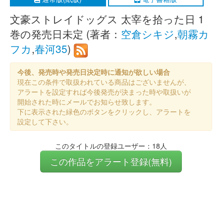
文豪ストレイドッグス 太宰を拾った日 1
巻の発売日未定 (著者：
空倉シキジ
,
朝霧カ
フカ
,
春河35
)
今後、発売時や発売日決定時に通知が欲しい場合
現在この条件で取扱われている商品はございませんが、
アラートを設定すれば今後発売が決まった時や取扱いが
開始された時にメールでお知らせ致します。
下に表示された緑色のボタンをクリックし、アラートを
設定して下さい。
このタイトルの登録ユーザー：18人
この作品をアラート登録(無料)