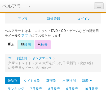
ベルアラート
ベルアラートとは
アプリ
新規登録
ログイン
ヘルプ
ベルアラートは本・コミック・DVD・CD・ゲームなどの発売日
新規登録
をメールや
アプリ
にてお知らせします
ログイン
本
映画
検索
Myカレンダー
本
>
雑誌別
>
ヤングエース
>
購入管理
文豪ストレイドッグス 太宰を拾った日 最新刊（次は1巻）
の発売日をメールでお知らせ
Myシェルフ
雑誌別
タイトル別
著者別
出版社別
新着
プレミアム
ランキング
7月発売
8月発売
9月発売
10月発売