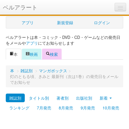
ベルアラート
ベルアラートとは
アプリ
新規登録
ログイン
ヘルプ
ベルアラートは本・コミック・DVD・CD・ゲームなどの発売日
新規登録
をメールや
アプリ
にてお知らせします
ログイン
本
映画
検索
Myカレンダー
本
>
雑誌別
>
マンガボックス
>
購入管理
灯のともる頃、きみと 最新刊（次は1巻）の発売日をメール
でお知らせ
Myシェルフ
雑誌別
タイトル別
著者別
出版社別
新着
プレミアム
ランキング
7月発売
8月発売
9月発売
10月発売