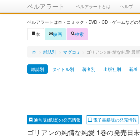
ベルアラート
ベルアラートとは
ヘルプ
ベルアラートは本・コミック・DVD・CD・ゲームなど
本
映画
検索
本
>
雑誌別
>
マグコミ
>
ゴリアンの純情な純愛 最
雑誌別
タイトル別
著者別
出版社別
新着
通常版(紙版)の発売情報
電子書籍版の発売情報
ゴリアンの純情な純愛 1巻の発売日未