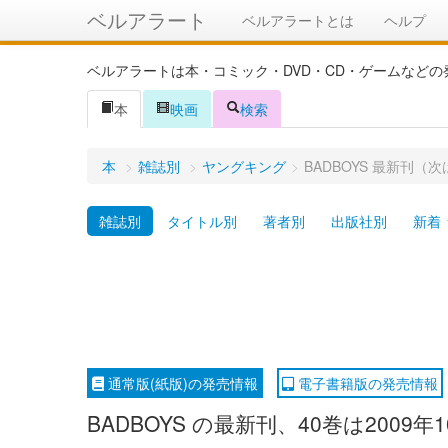
ベルアラート
ベルアラートとは
ヘルプ
ベルアラートは本・コミック・DVD・CD・ゲームなど
本
映画
検索
本
>
雑誌別
>
ヤングキング
>
BADBOYS 最新刊
雑誌別
タイトル別
著者別
出版社別
新着
通常版(紙版)の発売情報
電子書籍版の発売情報
BADBOYS の最新刊、40巻は200