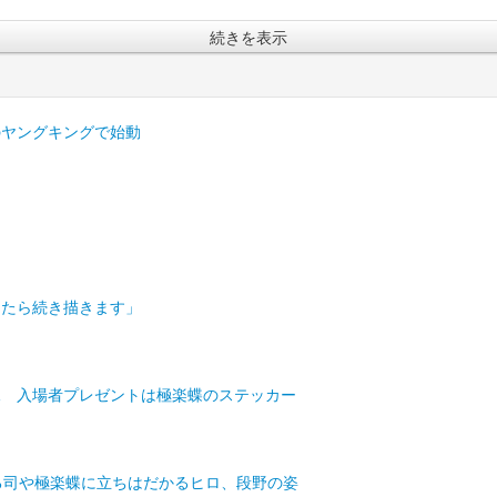
続きを表示
のヤングキングで始動
ったら続き描きます」
映像 入場者プレゼントは極楽蝶のステッカー
跨る司や極楽蝶に立ちはだかるヒロ、段野の姿