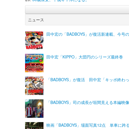
ニュース
田中宏の「BADBOYS」が復活新連載、今号
田中宏「KIPPO」大団円のシリーズ最終巻
「BADBOYS」が復活 田中宏「キッポ終わ
「BADBOYS」司の成長が垣間見える本編
映画「BADBOYS」場面写真12点 単車に