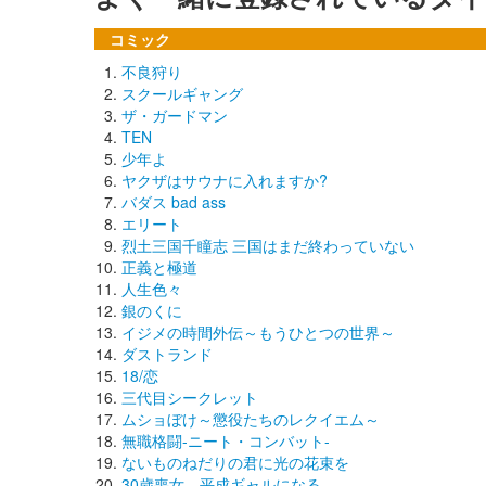
コミック
不良狩り
スクールギャング
ザ・ガードマン
TEN
少年よ
ヤクザはサウナに入れますか?
バダス bad ass
エリート
烈土三国千瞳志 三国はまだ終わっていない
正義と極道
人生色々
銀のくに
イジメの時間外伝～もうひとつの世界～
ダストランド
18/恋
三代目シークレット
ムショぼけ～懲役たちのレクイエム～
無職格闘-ニート・コンバット-
ないものねだりの君に光の花束を
30歳喪女、平成ギャルになる。