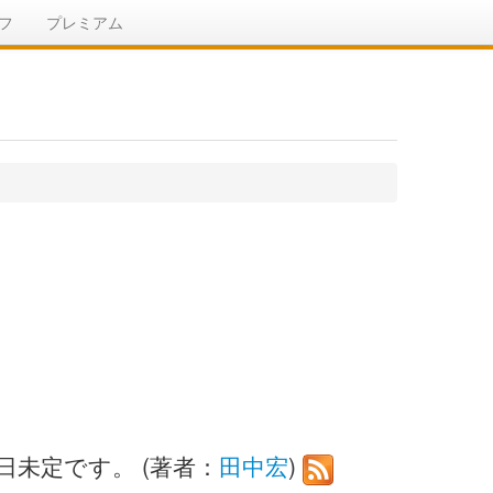
フ
プレミアム
売日未定です。 (著者：
田中宏
)