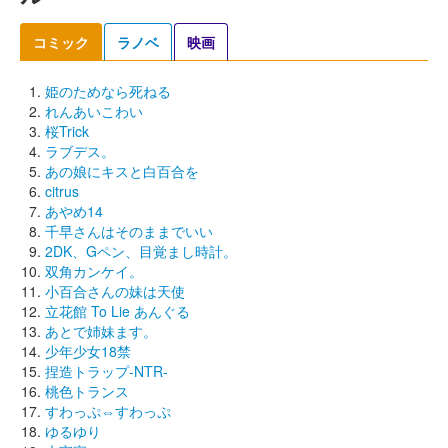
コミック
ラノベ
映画
姫のためなら死ねる
れんあいこわい
桜Trick
ラブデス。
あの娘にキスと白百合を
citrus
あやめ14
千早さんはそのままでいい
2DK、Gペン、目覚まし時計。
双角カンケイ。
小百合さんの妹は天使
立花館 To Lie あんぐる
あとで姉妹ます。
少年少女18禁
捏造トラップ-NTR-
桃色トランス
すわっぷ⇔すわっぷ
ゆるゆり