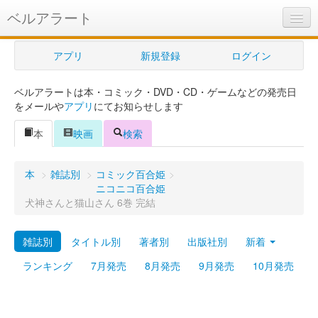
ベルアラート
ベルアラートとは
アプリ
新規登録
ログイン
ヘルプ
ベルアラートは本・コミック・DVD・CD・ゲームなどの発売日
新規登録
をメールや
アプリ
にてお知らせします
ログイン
本
映画
検索
Myカレンダー
本
>
雑誌別
>
コミック百合姫
>
購入管理
ニコニコ百合姫
犬神さんと猫山さん 6巻 完結
Myシェルフ
雑誌別
タイトル別
著者別
出版社別
新着
プレミアム
ランキング
7月発売
8月発売
9月発売
10月発売