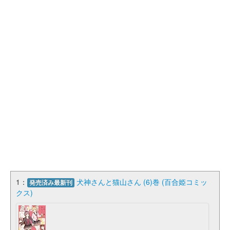
1：
犬神さんと猫山さん (6)巻 (百合姫コミッ
発売済み最新刊
クス)