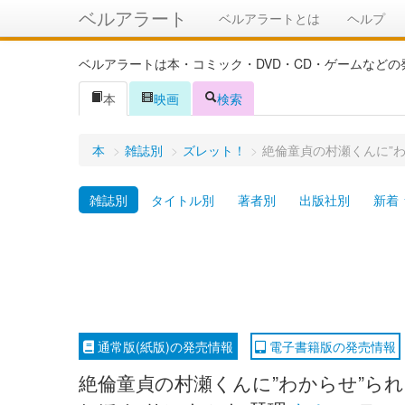
ベルアラート
ベルアラートとは
ヘルプ
ベルアラートは本・コミック・DVD・CD・ゲームなど
本
映画
検索
本
>
雑誌別
>
ズレット！
>
絶倫童貞の村瀬くんに”わ
雑誌別
タイトル別
著者別
出版社別
新着
通常版(紙版)の発売情報
電子書籍版の発売情報
絶倫童貞の村瀬くんに”わからせ”られまし