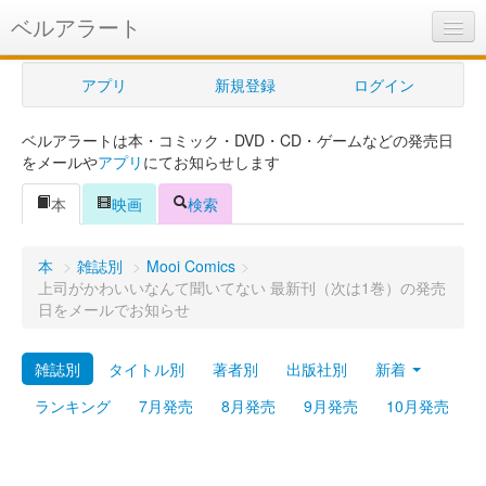
ベルアラート
ベルアラートとは
アプリ
新規登録
ログイン
ヘルプ
ベルアラートは本・コミック・DVD・CD・ゲームなどの発売日
新規登録
をメールや
アプリ
にてお知らせします
ログイン
本
映画
検索
Myカレンダー
本
>
雑誌別
>
Mooi Comics
>
購入管理
上司がかわいいなんて聞いてない 最新刊（次は1巻）の発売
日をメールでお知らせ
Myシェルフ
雑誌別
タイトル別
著者別
出版社別
新着
プレミアム
ランキング
7月発売
8月発売
9月発売
10月発売