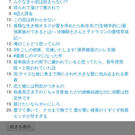
ムケなきゃ恋は始まらない!?
揺られて蕩けて癒されて
#恋人課金
この恋は終わらせない
孤独な生き物オタクが愛を求めたら転生先で(生物学的に)最
強家族ができるとは!～冷徹騎士さんと子ドラゴンの愛情育成
記～
俺のことどう思ってんの
3年ごしの初夜、完遂いたします! 限界糖度のジレ甘婚
#最推しのママになった件
超有能兵士の部下に嫌われていると思ってたら、長年虎視
眈々と狙われていた話
XLサイズな彼に奥まで満たされH 大きな愛に包み込まれる蜜
夜
恋と嘘には利息がつきもの
執着系王太子のぐちゃ甘夜伽 ただの政略結婚なのに溺愛は想
定外です
躾けたいならオレにしろ
愛でて暴いて、ナカまで撫でて 愛が重い後輩のぐずぐず執着
エッチが甘すぎる
続きを表示